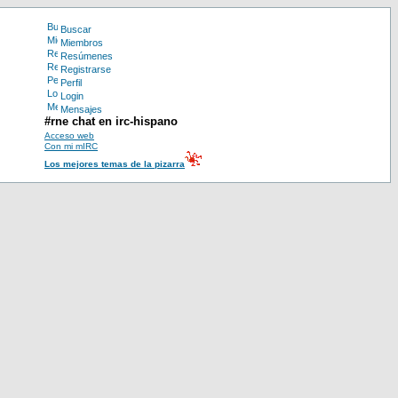
Buscar
Miembros
Resúmenes
Registrarse
Perfil
Login
Mensajes
#rne chat en irc-hispano
Acceso web
Con mi mIRC
Los mejores temas de la pizarra