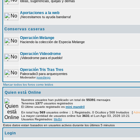
Ideas, sugerencias, quejas y demás
Aportaciones a la web
¡Necesitamos tu ayuda bandarra!
Conservas caseras
Operación Melange
Haciendo la colección de Especia Melange
Operación Videodrome
¡Videodrome para el pueblo!
Operación Tris Tras Tres
Paleoradio3 para arqueoyentes
Moderador
josediego
Marcar todos los foros como leidos
Quien está Online
Nuestros usuarios han publicado un total de
55391
mensajes
Tenemos
1377
usuarios registrados
El último usuario registrado es
mini mandril
En total hay
569
usuarios online :: 1 Registrado, 0 Ocultos y 568 Invitados [
Admi
La mayor cantidad de usuarios online fue
3631
el Lun Ago 03, 2026 10:21
Usuarios Registrados:
MeBri
Estos datos estan basados en usuarios activos durante los últimos 5 minutos
Login