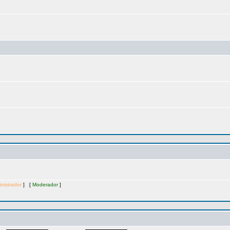
nistrador
] [
Moderador
]