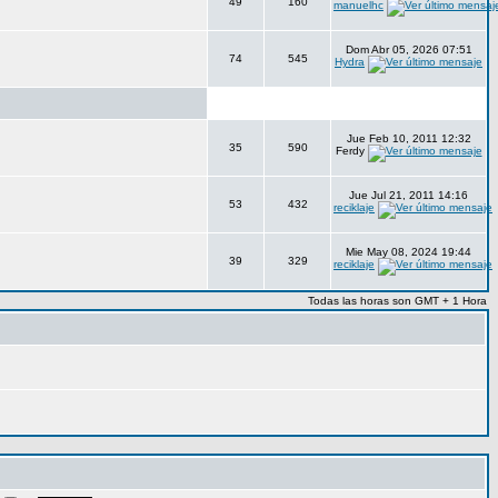
49
160
manuelhc
Dom Abr 05, 2026 07:51
74
545
Hydra
Jue Feb 10, 2011 12:32
35
590
Ferdy
Jue Jul 21, 2011 14:16
53
432
reciklaje
Mie May 08, 2024 19:44
39
329
reciklaje
Todas las horas son GMT + 1 Hora