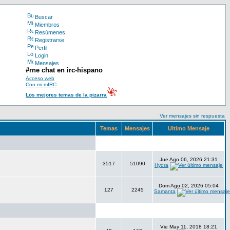
Buscar
Miembros
Resúmenes
Registrarse
Perfil
Login
Mensajes
#rne chat en irc-hispano
Acceso web
Con mi mIRC
Los mejores temas de la pizarra
Ver mensajes sin respuesta
Temas
Mensajes
Ultimo Mensaje
Jue Ago 06, 2026 21:31
3517
51090
Hydra
Dom Ago 02, 2026 05:04
127
2245
Samanta
Vie May 11, 2018 18:21