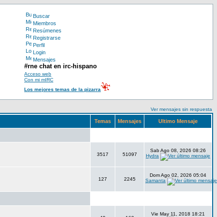
Buscar
Miembros
Resúmenes
Registrarse
Perfil
Login
Mensajes
#rne chat en irc-hispano
Acceso web
Con mi mIRC
Los mejores temas de la pizarra
Ver mensajes sin respuesta
Temas
Mensajes
Ultimo Mensaje
Sab Ago 08, 2026 08:26
3517
51097
Hydra
Dom Ago 02, 2026 05:04
127
2245
Samanta
Vie May 11, 2018 18:21