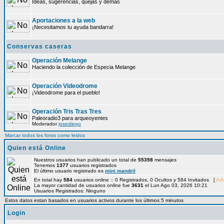
Ideas, sugerencias, quejas y demás
Aportaciones a la web
¡Necesitamos tu ayuda bandarra!
Conservas caseras
Operación Melange
Haciendo la colección de Especia Melange
Operación Videodrome
¡Videodrome para el pueblo!
Operación Tris Tras Tres
Paleoradio3 para arqueoyentes
Moderador
josediego
Marcar todos los foros como leidos
Quien está Online
Nuestros usuarios han publicado un total de
55398
mensajes
Tenemos
1377
usuarios registrados
El último usuario registrado es
mini mandril
En total hay
584
usuarios online :: 0 Registrados, 0 Ocultos y 584 Invitados [
Adm
La mayor cantidad de usuarios online fue
3631
el Lun Ago 03, 2026 10:21
Usuarios Registrados: Ninguno
Estos datos estan basados en usuarios activos durante los últimos 5 minutos
Login