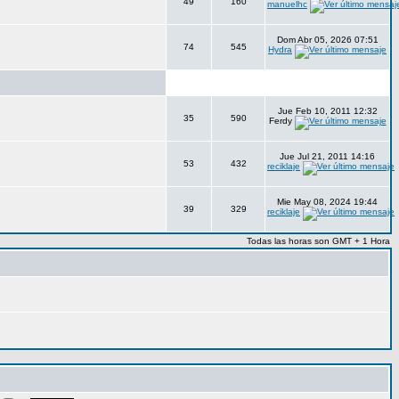
49
160
manuelhc
Dom Abr 05, 2026 07:51
74
545
Hydra
Jue Feb 10, 2011 12:32
35
590
Ferdy
Jue Jul 21, 2011 14:16
53
432
reciklaje
Mie May 08, 2024 19:44
39
329
reciklaje
Todas las horas son GMT + 1 Hora