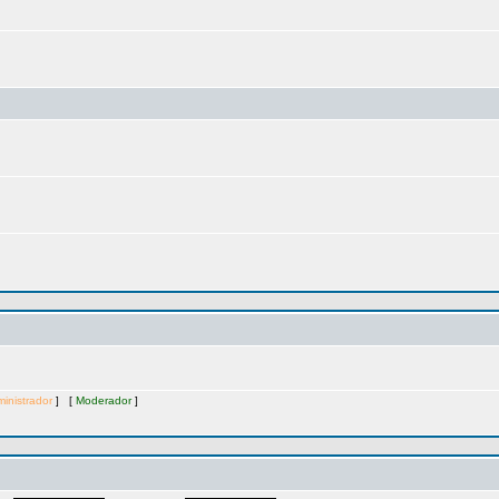
inistrador
] [
Moderador
]