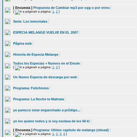
[ Encuesta ]
Propuesta de Cambiar mp3 por ogg o por otros
[
Ir a página:
1
,
2
]
Serie: Los Inmortales
ESPECIA MELANGE VUELVE EN EL 2007
Página web
Historia de Especia Melange
Todos los Especias + Nuevos en el Emule
[
Ir a página:
1
,
2
]
Un Nuevo Especia de descarga por web
Programa: Fetichismo
Programa: La Noche te Maltrata
yo parezco estar enganchado a pródigo...
yo los quiero todos y si soy esclava de los 56 k!
[ Encuesta ]
Programa: Ultimo capitulo de melange (reload)
[
Ir a página:
1
,
2
,
3
,
4
]