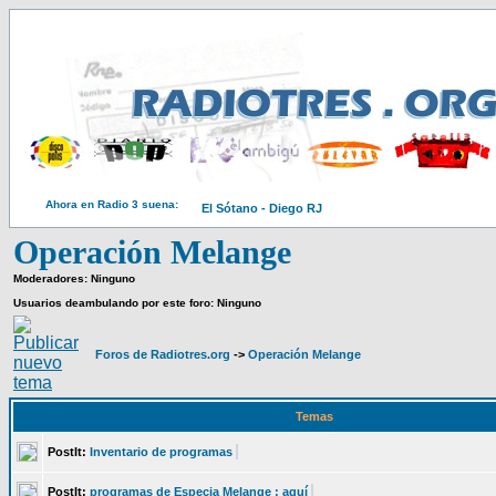
Ahora en Radio 3 suena:
El Sótano - Diego RJ
Operación Melange
Moderadores: Ninguno
Usuarios deambulando por este foro: Ninguno
Foros de Radiotres.org
->
Operación Melange
Temas
PostIt:
Inventario de programas
PostIt:
programas de Especia Melange : aquí