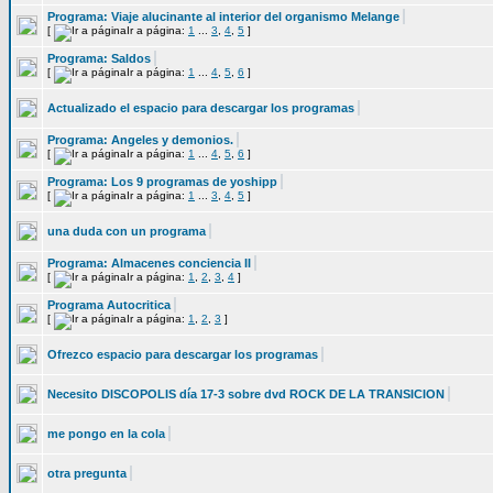
Programa: Viaje alucinante al interior del organismo Melange
[
Ir a página:
1
...
3
,
4
,
5
]
Programa: Saldos
[
Ir a página:
1
...
4
,
5
,
6
]
Actualizado el espacio para descargar los programas
Programa: Angeles y demonios.
[
Ir a página:
1
...
4
,
5
,
6
]
Programa: Los 9 programas de yoshipp
[
Ir a página:
1
...
3
,
4
,
5
]
una duda con un programa
Programa: Almacenes conciencia II
[
Ir a página:
1
,
2
,
3
,
4
]
Programa Autocritica
[
Ir a página:
1
,
2
,
3
]
Ofrezco espacio para descargar los programas
Necesito DISCOPOLIS día 17-3 sobre dvd ROCK DE LA TRANSICION
me pongo en la cola
otra pregunta