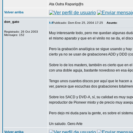
Ata Outra Raparig@s
Volver arriba
don_gato
Publicado: Dom Ene 25, 2004 17:25
Asunto
:
Registrado: 26 Oct 2003
Muy interesante todo, pero me quedan algunas dudas
Mensajes: 152
el mismo aparato y que en el vinilo no se da, el di
Pero la grabación analógica se sigue usando y hay m
cierto ya no se usan de grabaciones ADD y DDD (co
Sobre lo de los masters, también es cierto que en el
con una doble aguja, bastante novedoso en esa época
Tengo unos cuantos discos por aquí que le hacen a u
ver, parece que escuchas dos grabaciones totalmente
Sobre los SACD y DVD-A, sí, su calidad es muy super
reproductor de Pioneer mixto y de precio muy asequ
Pero dejo mi duda para la gente, es sobre el sistema 
Un saludo. Gero Arte
Volver arriba