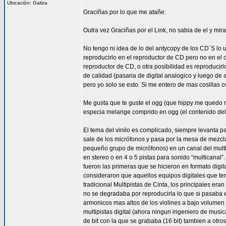
Ubicación: Galiza
Graciñas por lo que me atañe:
Outra vez Graciñas por el Link, no sabia de el y mi
No tengo ni idea de lo del antycopy de los CD´S lo 
reproducirlo en el reproductor de CD pero no en el 
reproductor de CD, o otra posibilidad es reproducirlo
de calidad (pasaria de digital analogico y luego de 
pero yo solo se esto. Si me entero de mas cosillas o
Me gusta que te guste el ogg (que hippy me quedo n
especia melange comprido en ogg (el contenido del
El tema del vinilo es complicado, siempre levanta p
sale de los micrófonos y pasa por la mesa de mezcla
pequeño grupo de micrófonos) en un canal del multi
en stereo o en 4 o 5 pistas para sonido “multicanal”
fueron las primeras que se hicieron en formato digit
consideraron que aquellos equipos digitales que t
tradicional Multipistas de Cinta, los principales er
no se degradaba por reproducirla lo que si pasaba e
armonicos mas altos de los violines a bajo volumen
multipistas digital (ahora ningun ingeniero de musi
de bit con la que se grababa (16 bit) tambien a o