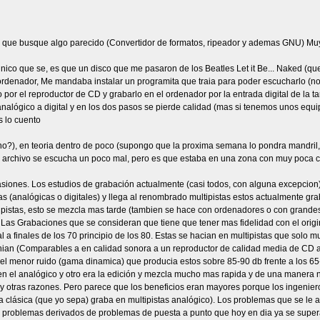
ra que busque algo parecido (Convertidor de formatos, ripeador y ademas GNU) Muy b
unico que se, es que un disco que me pasaron de los Beatles Let it Be... Naked (qu
ordenador, Me mandaba instalar un programita que traia para poder escucharlo (no 
 por el reproductor de CD y grabarlo en el ordenador por la entrada digital de la ta
analógico a digital y en los dos pasos se pierde calidad (mas si tenemos unos equi
s lo cuento
o?), en teoria dentro de poco (supongo que la proxima semana lo pondra mandril, 
 archivo se escucha un poco mal, pero es que estaba en una zona con muy poca c
asiones. Los estudios de grabación actualmente (casi todos, con alguna excepcion) 
s (analógicas o digitales) y llega al renombrado multipistas estos actualmente gr
pistas, esto se mezcla mas tarde (tambien se hace con ordenadores o con grandes
. Las Grabaciones que se consideran que tiene que tener mas fidelidad con el origi
al a finales de los 70 principio de los 80. Estas se hacian en multipistas que solo
enian (Comparables a en calidad sonora a un reproductor de calidad media de CD
an el menor ruido (gama dinamica) que producia estos sobre 85-90 db frente a los 65
n el analógico y otro era la edición y mezcla mucho mas rapida y de una manera no
 y otras razones. Pero parece que los beneficios eran mayores porque los ingenie
ca clásica (que yo sepa) graba en multipistas analógico). Los problemas que se le
tros problemas derivados de problemas de puesta a punto que hoy en dia ya se sup