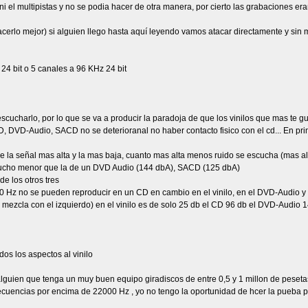
i el multipistas y no se podia hacer de otra manera, por cierto las grabaciones era
cerlo mejor) si alguien llego hasta aquí leyendo vamos atacar directamente y si
24 bit o 5 canales a 96 KHz 24 bit
escucharlo, por lo que se va a producir la paradoja de que los vinilos que mas te 
D, DVD-Audio, SACD no se deterioranal no haber contacto fisico con el cd... En p
entre la señal mas alta y la mas baja, cuanto mas alta menos ruido se escucha (ma
cho menor que la de un DVD Audio (144 dbA), SACD (125 dbA)
de los otros tres
00 Hz no se pueden reproducir en un CD en cambio en el vinilo, en el DVD-Audio 
 mezcla con el izquierdo) en el vinilo es de solo 25 db el CD 96 db el DVD-Audio 
s los aspectos al vinilo
lguien que tenga un muy buen equipo giradiscos de entre 0,5 y 1 millon de peseta
recuencias por encima de 22000 Hz , yo no tengo la oportunidad de hcer la pueba pe