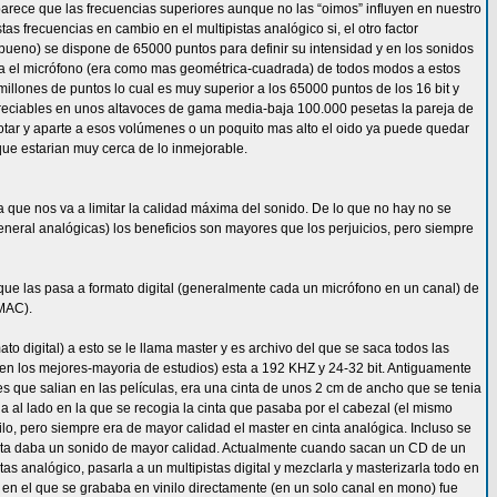
parece que las frecuencias superiores aunque no las “oimos” influyen en nuestro
s frecuencias en cambio en el multipistas analógico si, el otro factor
 bueno) se dispone de 65000 puntos para definir su intensidad y en los sonidos
ba el micrófono (era como mas geométrica-cuadrada) de todos modos a estos
 millones de puntos lo cual es muy superior a los 65000 puntos de los 16 bit y
reciables en unos altavoces de gama media-baja 100.000 pesetas la pareja de
otar y aparte a esos volúmenes o un poquito mas alto el oido ya puede quedar
que estarian muy cerca de lo inmejorable.
a que nos va a limitar la calidad máxima del sonido. De lo que no hay no se
eral analógicas) los beneficios son mayores que los perjuicios, pero siempre
 que las pasa a formato digital (generalmente cada un micrófono en un canal) de
 MAC).
o digital) a esto se le llama master y es archivo del que se saca todos las
 (en los mejores-mayoria de estudios) esta a 192 KHZ y 24-32 bit. Antiguamente
s que salian en las películas, era una cinta de unos 2 cm de ancho que se tenia
 al lado en la que se recogia la cinta que pasaba por el cabezal (el mismo
o, pero siempre era de mayor calidad el master en cinta analógica. Incluso se
e esta daba un sonido de mayor calidad. Actualmente cuando sacan un CD de un
as analógico, pasarla a un multipistas digital y mezclarla y masterizarla todo en
to en el que se grababa en vinilo directamente (en un solo canal en mono) fue