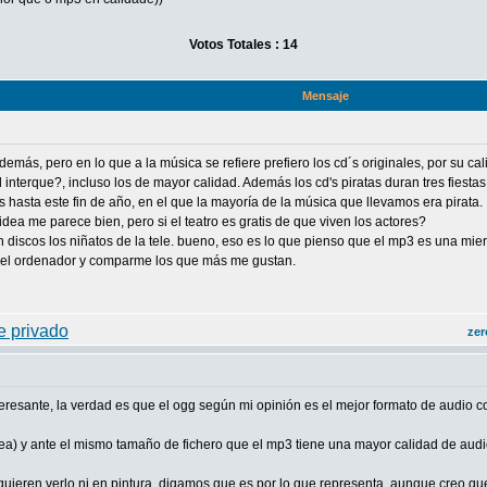
Votos Totales : 14
Mensaje
demás, pero en lo que a la música se refiere prefiero los cd´s originales, por su ca
terque?, incluso los de mayor calidad. Además los cd's piratas duran tres fiestas,
 hasta este fin de año, en el que la mayoría de la música que llevamos era pirata.
 idea me parece bien, pero si el teatro es gratis de que viven los actores?
 discos los niñatos de la tele. bueno, eso es lo que pienso que el mp3 es una mi
s del ordenador y comparme los que más me gustan.
zer
teresante, la verdad es que el ogg según mi opinión es el mejor formato de audio 
sea) y ante el mismo tamaño de fichero que el mp3 tiene una mayor calidad de audi
uieren verlo ni en pintura, digamos que es por lo que representa, aunque creo que