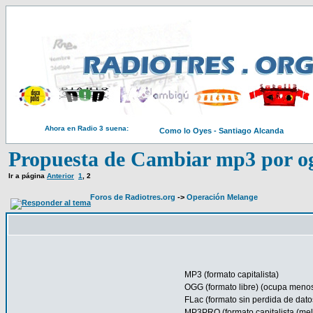
Ahora en Radio 3 suena:
Como lo Oyes - Santiago Alcanda
Propuesta de Cambiar mp3 por og
Ir a página
Anterior
1
,
2
Foros de Radiotres.org
->
Operación Melange
MP3 (formato capitalista)
OGG (formato libre) (ocupa meno
FLac (formato sin perdida de dat
MP3PRO (formato capitalista (mel