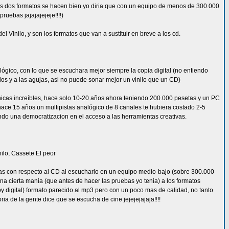
i los dos formatos se hacen bien yo diria que con un equipo de menos de 300.000
uebas jajajajejeje!!!!)
Vinilo, y son los formatos que van a sustituir en breve a los cd.
ógico, con lo que se escuchara mejor siempre la copia digital (no entiendo
los y a las agujas, asi no puede sonar mejor un vinilo que un CD)
écnicas increíbles, hace solo 10-20 años ahora teniendo 200.000 pesetas y un PC
hace 15 años un multipistas analógico de 8 canales te hubiera costado 2-5
iando una democratizacion en el acceso a las herramientas creativas.
ilo, Cassete El peor
as con respecto al CD al escucharlo en un equipo medio-bajo (sobre 300.000
na cierta mania (que antes de hacer las pruebas yo tenia) a los formatos
 digital) formato parecido al mp3 pero con un poco mas de calidad, no tanto
ia de la gente dice que se escucha de cine jejejejajaja!!!!