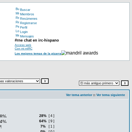
Buscar
Miembros
Resúmenes
Registrarse
Perfil
Login
Mensajes
#rne chat en irc-hispano
Acceso web
Con mi mIRC
Los mejores temas de la pizarra
Ver tema anterior
::
Ver tema siguiente
28%
[ 4 ]
64%
[ 9 ]
7%
[ 1 ]
0%
[ 0 ]