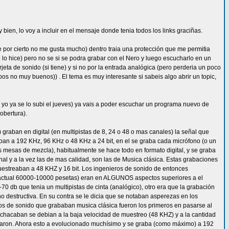
ien, lo voy a incluir en el mensaje donde tenia todos los links graciñas.
e por cierto no me gusta mucho) dentro traia una protección que me permitia
lo hice) pero no se si se podra grabar con el Nero y luego escucharlo en un
rjeta de sonido (si tiene) y si no por la entrada analógica (pero perderia un poco
pos no muy buenos)) . El tema es muy interesante si sabeis algo abrir un topic,
yo ya se lo subi el jueves) ya vais a poder escuchar un programa nuevo de
obertura).
graban en digital (en multipistas de 8, 24 o 48 o mas canales) la señal que
aban a 192 KHz, 96 KHz o 48 KHz a 24 bit, en el se graba cada micrófono (o un
 mesas de mezcla), habitualmente se hace todo en formato digital, y se graba
nal y a la vez las de mas calidad, son las de Musica clásica. Estas grabaciones
 muestreaban a 48 KHZ y 16 bit. Los ingenieros de sonido de entonces
 actual 60000-10000 pesetas) eran en ALGUNOS aspectos superiores a el
-70 db que tenia un multipistas de cinta (analógico), otro era que la grabación
 destructiva. En su contra se le dicia que se notaban asperezas en los
ros de sonido que grababan musica clásica fueron los primeros en pasarse al
 achacaban se debian a la baja velocidad de muestreo (48 KHZ) y a la cantidad
eraron. Ahora esto a evolucionado muchísimo y se graba (como máximo) a 192