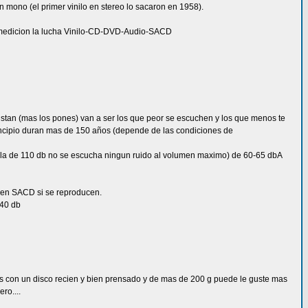
n mono (el primer vinilo en stereo lo sacaron en 1958).
n medicion la lucha Vinilo-CD-DVD-Audio-SACD
gustan (mas los pones) van a ser los que peor se escuchen y los que menos te
rincipio duran mas de 150 años (depende de las condiciones de
s alla de 110 db no se escucha ningun ruido al volumen maximo) de 60-65 dbA
y en SACD si se reproducen.
140 db
s con un disco recien y bien prensado y de mas de 200 g puede le guste mas
ro....