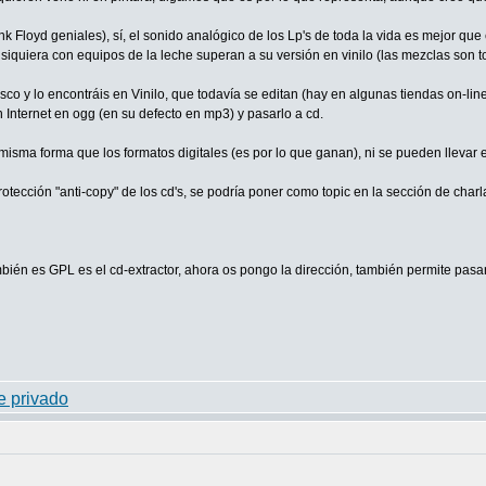
ink Floyd geniales), sí, el sonido analógico de los Lp's de toda la vida es mejor q
iquiera con equipos de la leche superan a su versión en vinilo (las mezclas son to
sco y lo encontráis en Vinilo, que todavía se editan (hay en algunas tiendas on-li
 Internet en ogg (en su defecto en mp3) y pasarlo a cd.
misma forma que los formatos digitales (es por lo que ganan), ni se pueden llevar en
protección "anti-copy" de los cd's, se podría poner como topic en la sección de cha
ién es GPL es el cd-extractor, ahora os pongo la dirección, también permite pas