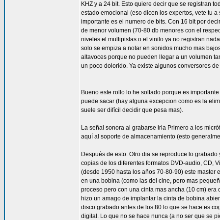
KHZ y a 24 bit. Esto quiere decir que se registran 
estado emocional (eso dicen los expertos, vete tu a
importante es el numero de bits. Con 16 bit por dec
de menor volumen (70-80 db menores con el respect
niveles el multipistas o el vinilo ya no registran n
solo se empiza a notar en sonidos mucho mas bajos
altavoces porque no pueden llegar a un volumen tan
un poco dolorido. Ya existe algunos conversores de 
Bueno este rollo lo he soltado porque es importante
puede sacar (hay alguna excepcion como es la elimi
suele ser difícil decidir que pesa mas).
La señal sonora al grabarse iria Primero a los micr
aquí al soporte de almacenamiento (esto generalme
Después de esto. Otro dia se reproduce lo grabado y
copias de los diferentes formatos DVD-audio, CD, Vi
(desde 1950 hasta los años 70-80-90) este master er
en una bobina (como las del cine, pero mas pequeña
proceso pero con una cinta mas ancha (10 cm) era co
hizo un amago de implantar la cinta de bobina abie
disco grabado antes de los 80 lo que se hace es coger
digital. Lo que no se hace nunca (a no ser que se pi