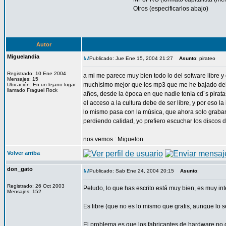
Otros (especificarlos abajo)
Autor
Miguelandia
Publicado: Jue Ene 15, 2004 21:27
Asunto
: pirateo
Registrado: 10 Ene 2004
a mi me parece muy bien todo lo del sofware libre y 
Mensajes: 15
muchísimo mejor que los mp3 que me he bajado del in
Ubicación: En un lejano lugar
llamado Fraguel Rock
años, desde la época en que nadie tenía cd´s piratas
el acceso a la cultura debe de ser libre, y por eso la
lo mismo pasa con la música, que ahora solo graban
perdiendo calidad, yo prefiero escuchar los disco
nos vemos : Miguelon
Volver arriba
don_gato
Publicado: Sab Ene 24, 2004 20:15
Asunto
:
Registrado: 26 Oct 2003
Peludo, lo que has escrito está muy bien, es muy in
Mensajes: 152
Es libre (que no es lo mismo que gratis, aunque lo 
El problema es que los fabricantes de hardware no q