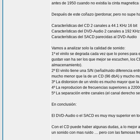
antes de 1950 cuando no existia la cinta magnetica n
Después de este coñazo (perdonar, pero no supe ha
Características del CD 2 canales a 44.1 KHz 16 bit
Características del DVD-Audio 2 canales a 192 KHz 
Características del SACD parecidas al DVD-Audio
Vamos a analizar solo la calidad de sonido:
1º el vinilo se degrada cada vez que lo pones para 
gustan van ha ser los que mejor se escuchen, los C
almacenamiento).
2º El vinilo tiene una S/N (señal/ruido diferencia 
mucho menor que la de un CD (96 dbA) y mucho mu
3º La distorsion de un vinilo es mucho mayor que la 
4º La reproducion de frecuencias superiores a 220
5º La separación entre canales (el canal derecho se
En conclusión:
El DVD-Audio o el SACD es muy muy superior en todo
Con el CD puede haber algunas dudas, a lo mejor a
un sonido con mas ruido .... pero con las famosas f