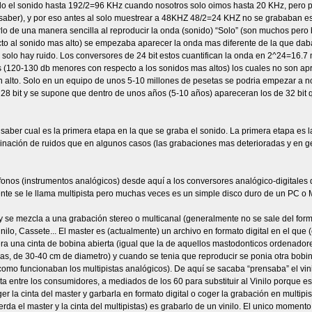
todo el sonido hasta 192/2=96 KHz cuando nosotros solo oimos hasta 20 KHz, pero 
 saber), y por eso antes al solo muestrear a 48KHZ 48/2=24 KHZ no se grababan esta
irlo de una manera sencilla al reproducir la onda (sonido) “Solo” (son muchos pero
o al sonido mas alto) se empezaba aparecer la onda mas diferente de la que da
ada solo hay ruido. Los conversores de 24 bit estos cuantifican la onda en 2^24=16.7
 (120-130 db menores con respecto a los sonidos mas altos) los cuales no son ap
 alto. Solo en un equipo de unos 5-10 millones de pesetas se podria empezar a n
28 bit y se supone que dentro de unos años (5-10 años) apareceran los de 32 bit 
 saber cual es la primera etapa en la que se graba el sonido. La primera etapa es l
nación de ruidos que en algunos casos (las grabaciones mas deterioradas y en gen
ófonos (instrumentos analógicos) desde aquí a los conversores analógico-digitales
nte se le llama multipista pero muchas veces es un simple disco duro de un PC o
 se mezcla a una grabación stereo o multicanal (generalmente no se sale del format
nilo, Cassete... El master es (actualmente) un archivo en formato digital en el que
a una cinta de bobina abierta (igual que la de aquellos mastodonticos ordenadore
s, de 30-40 cm de diametro) y cuando se tenia que reproducir se ponia otra bobina
mo funcionaban los multipistas analógicos). De aquí se sacaba “prensaba” el vinil
rta entre los consumidores, a mediados de los 60 para substituir al Vinilo porqu
 la cinta del master y garbarla en formato digital o coger la grabación en multipist
erda el master y la cinta del multipistas) es grabarlo de un vinilo. El unico momen