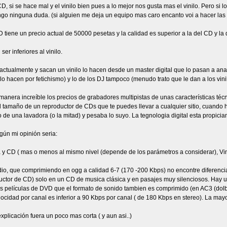
D, si se hace mal y el vinilo bien pues a lo mejor nos gusta mas el vinilo. Pero s
go ninguna duda. (si alguien me deja un equipo mas caro encanto voi a hacer las pr
ne un precio actual de 50000 pesetas y la calidad es superior a la del CD y la del 
r inferiores al vinilo.
ctualmente y sacan un vinilo lo hacen desde un master digital que lo pasan a anal
o hacen por fetichismo) y lo de los DJ tampoco (menudo trato que le dan a los vini
 manera increíble los precios de grabadores multipistas de unas características t
l tamaño de un reproductor de CDs que te puedes llevar a cualquier sitio, cuando 
o de una lavadora (o la mitad) y pesaba lo suyo. La tegnologia digital esta propic
gún mi opinión seria:
y CD ( mas o menos al mismo nivel (depende de los parámetros a considerar), Vin
dio, que comprimiendo en ogg a calidad 6-7 (170 -200 Kbps) no encontre diferenci
ductor de CD) solo en un CD de musica clásica y en pasajes muy silenciosos. Hay u
 películas de DVD que el formato de sonido tambien es comprimido (en AC3 (dolby
ocidad por canal es inferior a 90 Kbps por canal ( de 180 Kbps en stereo). La mayor
xplicación fuera un poco mas corta ( y aun asi..)