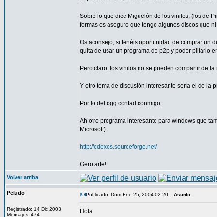
Sobre lo que dice Miguelón de los vinilos, (los de P
formas os aseguro que tengo algunos discos que ni s
Os aconsejo, si tenéis oportunidad de comprar un di
quita de usar un programa de p2p y poder pillarlo en
Pero claro, los vinilos no se pueden compartir de la 
Y otro tema de discusión interesante sería el de la 
Por lo del ogg contad conmigo.
Ah otro programa interesante para windows que tamb
Microsoft).
http://cdexos.sourceforge.net/
Gero arte!
Volver arriba
Peludo
Publicado: Dom Ene 25, 2004 02:20
Asunto
:
Registrado: 14 Dic 2003
Hola
Mensajes: 474