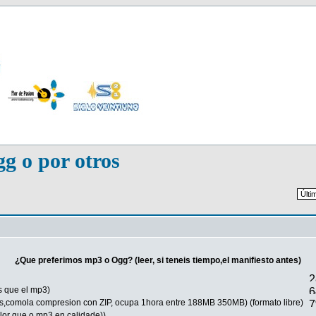
g o por otros
¿Que preferimos mp3 o Ogg? (leer, si teneis tiempo,el manifiesto antes)
s que el mp3)
os,comola compresion con ZIP, ocupa 1hora entre 188MB 350MB) (formato libre)
lor que o mp3 en calidade))