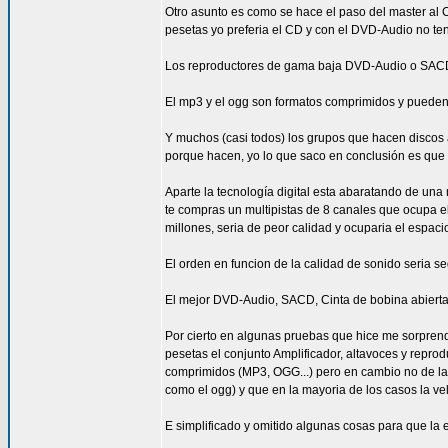
Otro asunto es como se hace el paso del master al C
pesetas yo preferia el CD y con el DVD-Audio no ten
Los reproductores de gama baja DVD-Audio o SACD tie
El mp3 y el ogg son formatos comprimidos y pueden se
Y muchos (casi todos) los grupos que hacen discos a
porque hacen, yo lo que saco en conclusión es que l
Aparte la tecnología digital esta abaratando de una
te compras un multipistas de 8 canales que ocupa e
millones, seria de peor calidad y ocuparia el espaci
El orden en funcion de la calidad de sonido seria se
El mejor DVD-Audio, SACD, Cinta de bobina abierta 
Por cierto en algunas pruebas que hice me sorpren
pesetas el conjunto Amplificador, altavoces y repro
comprimidos (MP3, OGG...) pero en cambio no de las
como el ogg) y que en la mayoria de los casos la vel
E simplificado y omitido algunas cosas para que la e