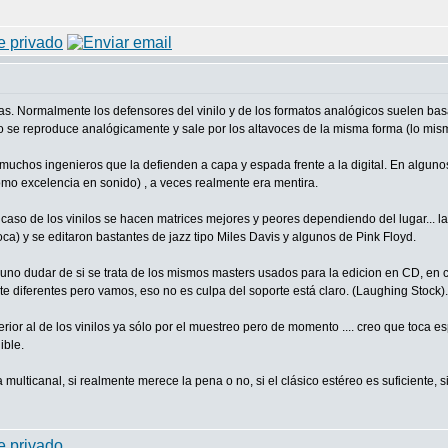
. Normalmente los defensores del vinilo y de los formatos analógicos suelen bas
sco se reproduce analógicamente y sale por los altavoces de la misma forma (lo mis
uchos ingenieros que la defienden a capa y espada frente a la digital. En algunos
mo excelencia en sonido) , a veces realmente era mentira.
 caso de los vinilos se hacen matrices mejores y peores dependiendo del lugar... las
) y se editaron bastantes de jazz tipo Miles Davis y algunos de Pink Floyd.
no dudar de si se trata de los mismos masters usados para la edicion en CD, en c
 diferentes pero vamos, eso no es culpa del soporte está claro. (Laughing Stock).
ior al de los vinilos ya sólo por el muestreo pero de momento .... creo que toca 
ible.
multicanal, si realmente merece la pena o no, si el clásico estéreo es suficiente, s