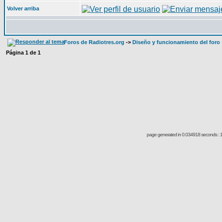
Volver arriba
Foros de Radiotres.org
->
Diseño y funcionamiento del foro
Página
1
de
1
page generated in 0.034918 seconds : 1