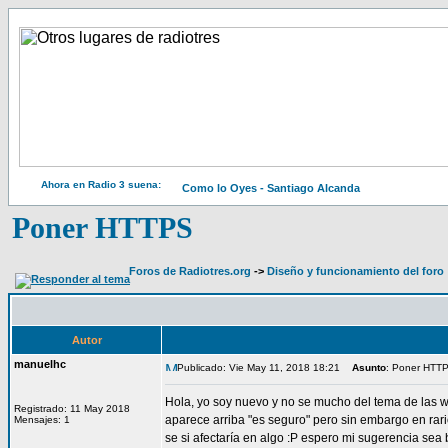
Ahora en Radio 3 suena:
Como lo Oyes - Santiago Alcanda
Poner HTTPS
Foros de Radiotres.org
->
Diseño y funcionamiento del foro
Autor
manuelhc
Publicado: Vie May 11, 2018 18:21
Asunto
: Poner HTT
Hola, yo soy nuevo y no se mucho del tema de las w
Registrado: 11 May 2018
aparece arriba "es seguro" pero sin embargo en rar
Mensajes: 1
se si afectaría en algo :P espero mi sugerencia sea 