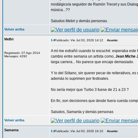
nostálgico/a seguidor de Ramón Trecet y sus Dialog
música...??
Saludos Mebri y demás personas.
Volver arriba
MeBri
Publicado: Vie Jul 03, 2026 14:12
Asunto
:
A mí me extrañó cuando lo escuché: esperaba este fin
Registrado: 07 Ago 2014
cambio entre semana un artista como,
Jean Miche 
Mensajes: 4292
larga carrera... No parece que encaje demasiado.
Y lo del Sótano, sin querer pecar de reiterativos, es 
además lo suprimen por festivales.
No sería mejor que Turbo 3 fuese de 21 a 23 ?
En fin, son decisiones que desde fuera cuesta comp
.
Saludos, Samanta y demás personas
Volver arriba
Samanta
Publicado: Vie Jul 03, 2026 16:10
Asunto
: