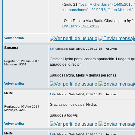
- Siglo 21:
"Jean Michel Jarre" - 14/05/2015
,
colaboraciones" - 29/08/16
,
"Jean Michael Ja
- O en Tercera Vía (Radio Clásica, pero
by
Jo
Iury Lech" - 19/11/2022
.
Volver arriba
Samanta
Publicado: Sab Jul 04, 2026 13:15
Asunto
:
Gracias Hydra por tu certera aportación. Luego si
Registrado: 28 Jun 2007
agrado del director.
Mensajes: 9301
Saludos Hydra, Mebri y demas personas
Volver arriba
MeBri
Publicado: Sab Jul 04, 2026 13:45
Asunto
:
Gracias por los datos, Hydra.
Registrado: 07 Ago 2014
Mensajes: 4292
Saludos a tod@s
Volver arriba
MeBri
Publicado: Sab Jul 04, 2026 13:51
Asunto
: