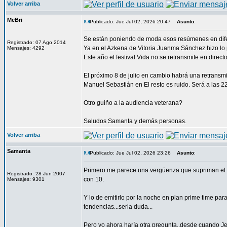
Volver arriba
MeBri
Publicado: Jue Jul 02, 2026 20:47
Asunto
:
Se están poniendo de moda esos resúmenes en dif
Registrado: 07 Ago 2014
Ya en el Azkena de Vitoria Juanma Sánchez hizo lo 
Mensajes: 4292
Este año el festival Vida no se retransmite en dire
El próximo 8 de julio en cambio habrá una retransmi
Manuel Sebastián en El resto es ruido. Será a las 2
Otro guiño a la audiencia veterana?
Saludos Samanta y demás personas.
Volver arriba
Samanta
Publicado: Jue Jul 02, 2026 23:26
Asunto
:
Primero me parece una vergüenza que supriman el 
Registrado: 28 Jun 2007
con 10.
Mensajes: 9301
Y lo de emitirlo por la noche en plan prime time pa
tendencias...seria duda...
Pero yo ahora haría otra pregunta..desde cuando Jea