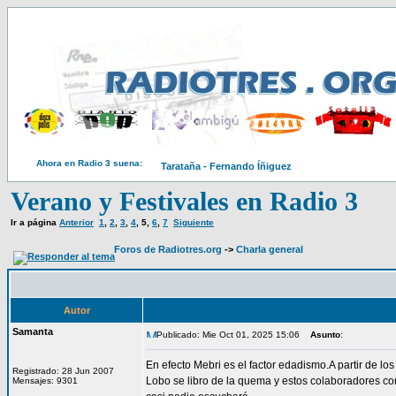
Ahora en Radio 3 suena:
Tarataña - Fernando Íñiguez
Verano y Festivales en Radio 3
Ir a página
Anterior
1
,
2
,
3
,
4
,
5
,
6
,
7
Siguiente
Foros de Radiotres.org
->
Charla general
Autor
Samanta
Publicado: Mie Oct 01, 2025 15:06
Asunto
:
En efecto Mebri es el factor edadismo.A partir de l
Registrado: 28 Jun 2007
Lobo se libro de la quema y estos colaboradores co
Mensajes: 9301