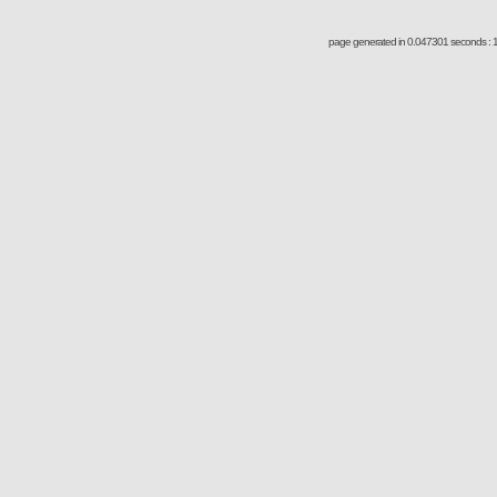
page generated in 0.047301 seconds : 1