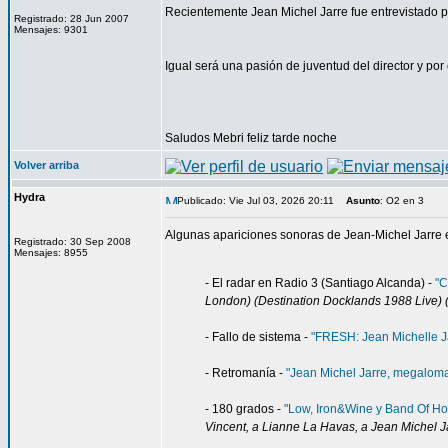
Recientemente Jean Michel Jarre fue entrevistado p
Registrado: 28 Jun 2007
Mensajes: 9301
Igual será una pasión de juventud del director y por 
Saludos Mebri feliz tarde noche
Volver arriba
Hydra
Publicado: Vie Jul 03, 2026 20:11
Asunto
: O2 en 3
Algunas apariciones sonoras de Jean-Michel Jarre 
Registrado: 30 Sep 2008
Mensajes: 8955
- El radar en Radio 3 (Santiago Alcanda) -
"C
London) (Destination Docklands 1988 Live) (.
- Fallo de sistema -
"FRESH: Jean Michelle Ja
- Retromanía -
"Jean Michel Jarre, megaloma
- 180 grados -
"Low, Iron&Wine y Band Of Ho
Vincent, a Lianne La Havas, a Jean Michel Jar