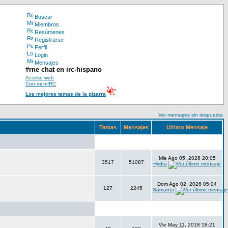
Buscar
Miembros
Resúmenes
Registrarse
Perfil
Login
Mensajes
#rne chat en irc-hispano
Acceso web
Con mi mIRC
Los mejores temas de la pizarra
Ver mensajes sin respuesta
Temas
Mensajes
Ultimo Mensaje
Mie Ago 05, 2026 20:05
3517
51087
Hydra
Dom Ago 02, 2026 05:04
127
2245
Samanta
Vie May 11, 2018 18:21