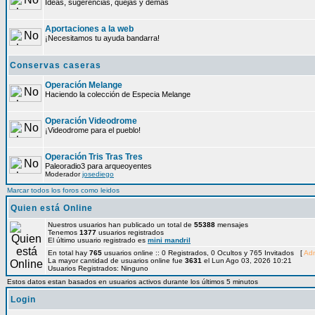
Ideas, sugerencias, quejas y demás
Aportaciones a la web
¡Necesitamos tu ayuda bandarra!
Conservas caseras
Operación Melange
Haciendo la colección de Especia Melange
Operación Videodrome
¡Videodrome para el pueblo!
Operación Tris Tras Tres
Paleoradio3 para arqueoyentes
Moderador
josediego
Marcar todos los foros como leidos
Quien está Online
Nuestros usuarios han publicado un total de
55388
mensajes
Tenemos
1377
usuarios registrados
El último usuario registrado es
mini mandril
En total hay
765
usuarios online :: 0 Registrados, 0 Ocultos y 765 Invitados [
Adm
La mayor cantidad de usuarios online fue
3631
el Lun Ago 03, 2026 10:21
Usuarios Registrados: Ninguno
Estos datos estan basados en usuarios activos durante los últimos 5 minutos
Login