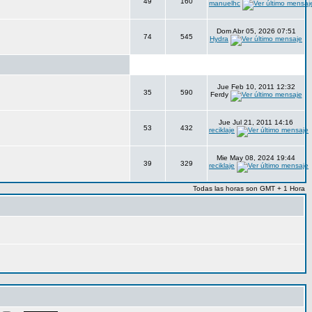
49
160
manuelhc
Dom Abr 05, 2026 07:51
74
545
Hydra
Jue Feb 10, 2011 12:32
35
590
Ferdy
Jue Jul 21, 2011 14:16
53
432
reciklaje
Mie May 08, 2024 19:44
39
329
reciklaje
Todas las horas son GMT + 1 Hora