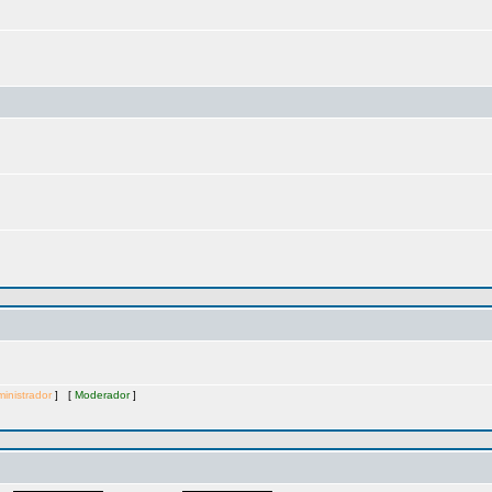
inistrador
] [
Moderador
]