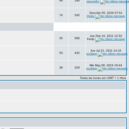
49
160
manuelhc
Dom Abr 05, 2026 07:51
74
545
Hydra
Jue Feb 10, 2011 12:32
35
590
Ferdy
Jue Jul 21, 2011 14:16
53
432
reciklaje
Mie May 08, 2024 19:44
39
329
reciklaje
Todas las horas son GMT + 1 Hora