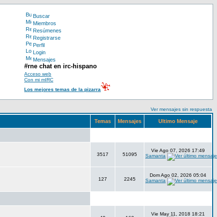
Buscar
Miembros
Resúmenes
Registrarse
Perfil
Login
Mensajes
#rne chat en irc-hispano
Acceso web
Con mi mIRC
Los mejores temas de la pizarra
Ver mensajes sin respuesta
Temas
Mensajes
Ultimo Mensaje
Vie Ago 07, 2026 17:49
3517
51095
Samanta
Dom Ago 02, 2026 05:04
127
2245
Samanta
Vie May 11, 2018 18:21