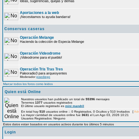
Ideas, sugerencias, quejas y demás
Aportaciones a la web
¡Necesitamos tu ayuda bandarra!
Conservas caseras
Operación Melange
Haciendo la colección de Especia Melange
Operación Videodrome
¡Videodrome para el pueblo!
Operación Tris Tras Tres
Paleoradio3 para arqueoyentes
Moderador
josediego
Marcar todos los foros como leidos
Quien está Online
Nuestros usuarios han publicado un total de
55396
mensajes
Tenemos
1377
usuarios registrados
El último usuario registrado es
mini mandril
En total hay
510
usuarios online :: 0 Registrados, 0 Ocultos y 510 Invitados [
Adm
La mayor cantidad de usuarios online fue
3631
el Lun Ago 03, 2026 10:21
Usuarios Registrados: Ninguno
Estos datos estan basados en usuarios activos durante los últimos 5 minutos
Login