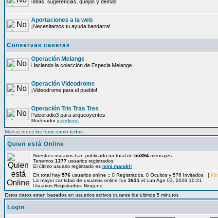
Ideas, sugerencias, quejas y demás
Aportaciones a la web
¡Necesitamos tu ayuda bandarra!
Conservas caseras
Operación Melange
Haciendo la colección de Especia Melange
Operación Videodrome
¡Videodrome para el pueblo!
Operación Tris Tras Tres
Paleoradio3 para arqueoyentes
Moderador
josediego
Marcar todos los foros como leidos
Quien está Online
Nuestros usuarios han publicado un total de
55394
mensajes
Tenemos
1377
usuarios registrados
El último usuario registrado es
mini mandril
En total hay
576
usuarios online :: 0 Registrados, 0 Ocultos y 576 Invitados [
Adm
La mayor cantidad de usuarios online fue
3631
el Lun Ago 03, 2026 10:21
Usuarios Registrados: Ninguno
Estos datos estan basados en usuarios activos durante los últimos 5 minutos
Login