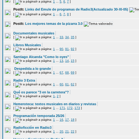
[
Ir a página:
1
...
5
,
6
,
7
]
PostIt:
Links del Emule de programas de Radio3(Actualizado 30-XI-05)
[
Ir a página:
1
...
6
,
7
,
8
]
PostIt:
Los mejores temas de la pizarra 3.0
Documentales musicales
[
Ir a página:
1
...
33
,
34
,
35
]
Libros Musicales
[
Ir a página:
1
...
90
,
91
,
92
]
Santiago Alcanda "Como lo oyes"
[
Ir a página:
1
...
13
,
14
,
15
]
Despedida a lo grande
[
Ir a página:
1
...
67
,
68
,
69
]
Radio 3 Extra
[
Ir a página:
1
...
60
,
61
,
62
]
Qué os parece "3 en la carretera"?
[
Ir a página:
1
,
2
]
Hemeroteca: textos musicales en diarios y revistas
[
Ir a página:
1
...
171
,
172
,
173
]
Programación temporada 25/26
[
Ir a página:
1
...
16
,
17
,
18
]
Radioficción en Radio3
[
Ir a página:
1
...
20
,
21
,
22
]