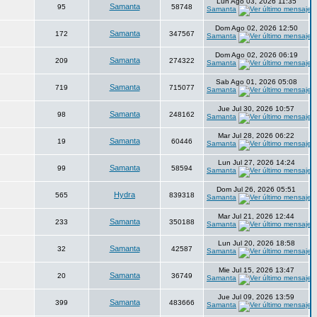
Lun Ago 03, 2026 11:35
Samanta
95
58748
Samanta
Dom Ago 02, 2026 12:50
Samanta
172
347567
Samanta
Dom Ago 02, 2026 06:19
Samanta
209
274322
Samanta
Sab Ago 01, 2026 05:08
Samanta
719
715077
Samanta
Jue Jul 30, 2026 10:57
Samanta
98
248162
Samanta
Mar Jul 28, 2026 06:22
Samanta
19
60446
Samanta
Lun Jul 27, 2026 14:24
Samanta
99
58594
Samanta
Dom Jul 26, 2026 05:51
Hydra
565
839318
Samanta
Mar Jul 21, 2026 12:44
Samanta
233
350188
Samanta
Lun Jul 20, 2026 18:58
Samanta
32
42587
Samanta
Mie Jul 15, 2026 13:47
Samanta
20
36749
Samanta
Jue Jul 09, 2026 13:59
Samanta
399
483666
Samanta