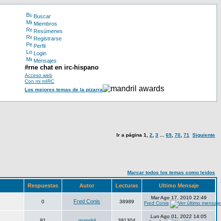
Buscar
Miembros
Resúmenes
Registrarse
Perfil
Login
Mensajes
#rne chat en irc-hispano
Acceso web
Con mi mIRC
Los mejores temas de la pizarra
Ir a página
1
,
2
,
3
...
69
,
70
,
71
Siguiente
Marcar todos los temas como leidos
Respuestas
Autor
Lecturas
Ultimo Mensaje
Mar Ago 17, 2010 22:49
Fred Conis
0
38989
Fred Conis
Lun Ago 01, 2022 14:05
91
mandril
391304