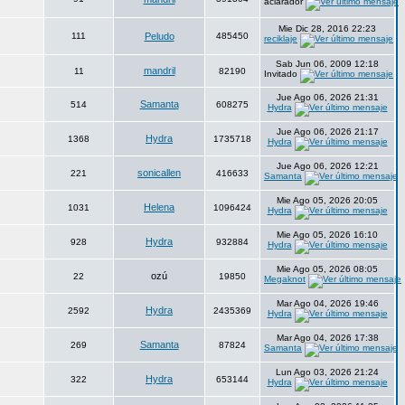
aclarador
Mie Dic 28, 2016 22:23
111
Peludo
485450
reciklaje
Sab Jun 06, 2009 12:18
mandril
11
82190
Invitado
Jue Ago 06, 2026 21:31
Samanta
514
608275
Hydra
Jue Ago 06, 2026 21:17
Hydra
1368
1735718
Hydra
Jue Ago 06, 2026 12:21
sonicallen
221
416633
Samanta
Mie Ago 05, 2026 20:05
Helena
1031
1096424
Hydra
Mie Ago 05, 2026 16:10
Hydra
928
932884
Hydra
Mie Ago 05, 2026 08:05
ozú
22
19850
Megaknot
Mar Ago 04, 2026 19:46
Hydra
2592
2435369
Hydra
Mar Ago 04, 2026 17:38
Samanta
269
87824
Samanta
Lun Ago 03, 2026 21:24
Hydra
322
653144
Hydra