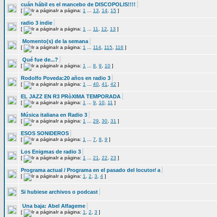
cuán hábil es el mancebo de DISCOPOLIS!!!!
[
Ir a página:
1
...
13
,
14
,
15
]
radio 3 indie
[
Ir a página:
1
...
11
,
12
,
13
]
Momento(s) de la semana
[
Ir a página:
1
...
114
,
115
,
116
]
Qué fue de...?
[
Ir a página:
1
...
8
,
9
,
10
]
Rodolfo Poveda:20 años en radio 3
[
Ir a página:
1
...
40
,
41
,
42
]
EL JAZZ EN R3 PRòXIMA TEMPORADA
[
Ir a página:
1
...
9
,
10
,
11
]
Música italiana en Radio 3
[
Ir a página:
1
...
29
,
30
,
31
]
ESOS SONIDEROS
[
Ir a página:
1
...
7
,
8
,
9
]
Los Enigmas de radio 3
[
Ir a página:
1
...
21
,
22
,
23
]
Programa actual / Programa en el pasado del locutor/ a
[
Ir a página:
1
,
2
,
3
,
4
]
Si hubiese archivos o podcast
Una baja: Abel Alfageme
[
Ir a página:
1
,
2
,
3
]