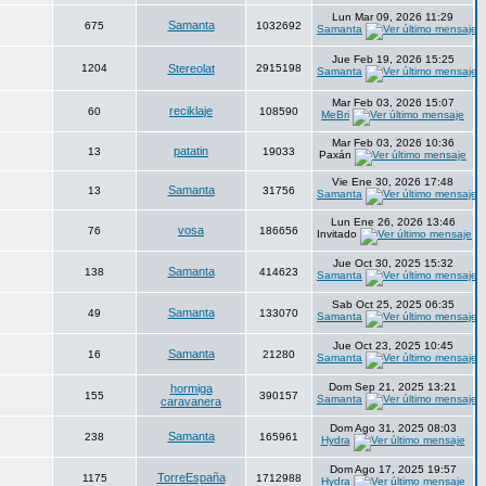
Lun Mar 09, 2026 11:29
Samanta
675
1032692
Samanta
Jue Feb 19, 2026 15:25
1204
Stereolat
2915198
Samanta
Mar Feb 03, 2026 15:07
reciklaje
60
108590
MeBri
Mar Feb 03, 2026 10:36
patatin
13
19033
Paxán
Vie Ene 30, 2026 17:48
Samanta
13
31756
Samanta
Lun Ene 26, 2026 13:46
vosa
76
186656
Invitado
Jue Oct 30, 2025 15:32
Samanta
138
414623
Samanta
Sab Oct 25, 2025 06:35
Samanta
49
133070
Samanta
Jue Oct 23, 2025 10:45
Samanta
16
21280
Samanta
Dom Sep 21, 2025 13:21
hormiga
155
390157
Samanta
caravanera
Dom Ago 31, 2025 08:03
Samanta
238
165961
Hydra
Dom Ago 17, 2025 19:57
TorreEspaña
1175
1712988
Hydra