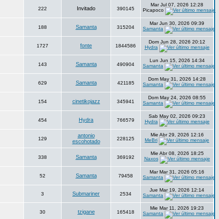
Mar Jul 07, 2026 12:28
Invitado
222
390145
Picapoco
Mar Jun 30, 2026 09:39
Samanta
188
315204
Samanta
Dom Jun 28, 2026 20:12
fonte
1727
1844586
Hydra
Lun Jun 15, 2026 14:34
Samanta
143
490904
Samanta
Dom May 31, 2026 14:28
Samanta
629
421185
Samanta
Dom May 24, 2026 08:55
cinetikojazz
154
345941
Samanta
Sab May 02, 2026 09:23
Hydra
454
766579
Hydra
Mie Abr 29, 2026 12:16
antonio
129
228125
MeBri
escohotado
Mie Abr 08, 2026 18:25
Samanta
338
369192
Naxos
Mar Mar 31, 2026 05:16
Samanta
52
79458
Samanta
Jue Mar 19, 2026 12:14
Submariner
3
2534
Samanta
Mie Mar 11, 2026 19:23
tzigane
30
165418
Samanta