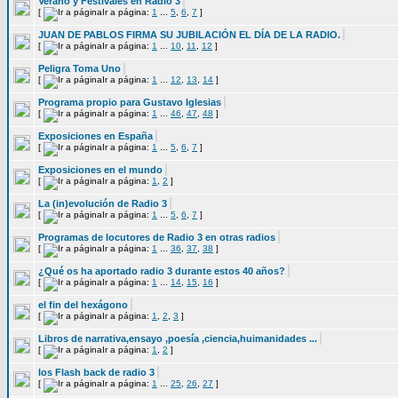
Verano y Festivales en Radio 3
[
Ir a página:
1
...
5
,
6
,
7
]
JUAN DE PABLOS FIRMA SU JUBILACIÓN EL DÍA DE LA RADIO.
[
Ir a página:
1
...
10
,
11
,
12
]
Peligra Toma Uno
[
Ir a página:
1
...
12
,
13
,
14
]
Programa propio para Gustavo Iglesias
[
Ir a página:
1
...
46
,
47
,
48
]
Exposiciones en España
[
Ir a página:
1
...
5
,
6
,
7
]
Exposiciones en el mundo
[
Ir a página:
1
,
2
]
La (in)evolución de Radio 3
[
Ir a página:
1
...
5
,
6
,
7
]
Programas de locutores de Radio 3 en otras radios
[
Ir a página:
1
...
36
,
37
,
38
]
¿Qué os ha aportado radio 3 durante estos 40 años?
[
Ir a página:
1
...
14
,
15
,
16
]
el fin del hexágono
[
Ir a página:
1
,
2
,
3
]
Libros de narrativa,ensayo ,poesía ,ciencia,huimanidades ...
[
Ir a página:
1
,
2
]
los Flash back de radio 3
[
Ir a página:
1
...
25
,
26
,
27
]