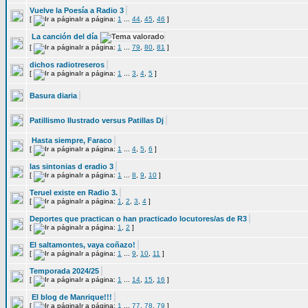
Vuelve la Poesía a Radio 3
[
Ir a página:
1
...
44
,
45
,
46
]
La canción del día
[
Ir a página:
1
...
79
,
80
,
81
]
dichos radiotreseros
[
Ir a página:
1
...
3
,
4
,
5
]
Basura diaria
Patillismo Ilustrado versus Patillas Dj
Hasta siempre, Faraco
[
Ir a página:
1
...
4
,
5
,
6
]
las sintonias d eradio 3
[
Ir a página:
1
...
8
,
9
,
10
]
Teruel existe en Radio 3.
[
Ir a página:
1
,
2
,
3
,
4
]
Deportes que practican o han practicado locutores/as de R3
[
Ir a página:
1
,
2
]
El saltamontes, vaya coñazo!
[
Ir a página:
1
...
9
,
10
,
11
]
Temporada 2024/25
[
Ir a página:
1
...
14
,
15
,
16
]
El blog de Manrique!!!
[
Ir a página:
1
...
77
,
78
,
79
]