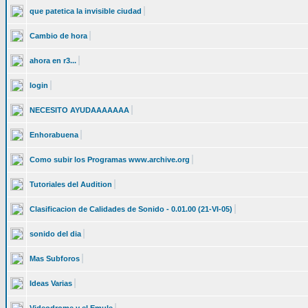
que patetica la invisible ciudad
Cambio de hora
ahora en r3...
login
NECESITO AYUDAAAAAAA
Enhorabuena
Como subir los Programas www.archive.org
Tutoriales del Audition
Clasificacion de Calidades de Sonido - 0.01.00 (21-VI-05)
sonido del dia
Mas Subforos
Ideas Varias