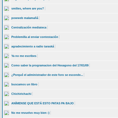
smilies, where are you?
powweb malamañá
Centralización mediateca
Problemilla al enviar contestación
agradecimiento a radio taraská
Ya no me escribes
Como saber la programacion del Hexagono del 17/01/09
¿Porqué el administrador de este foro se esconde...
buscamos un libro
Chichirichachi
ANÍMENSE QUE ESTÁ ESTO PATAS PA BAJO
No me revuelvo muy bien :)