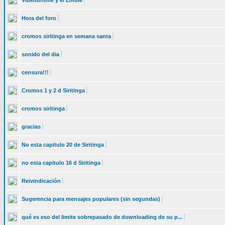
Videodrome y el Emule
Hora del foro
cromos siritinga en semana santa
sonido del dia
censura!!!
Cromos 1 y 2 d Siritinga
cromos siritinga
gracias
No esta capitulo 20 de Siritinga
no esta capitulo 16 d Siritinga
Reivindicación
Sugerencia para mensajes populares (sin segundas)
qué es eso del limite sobrepasado de downloading de su p...