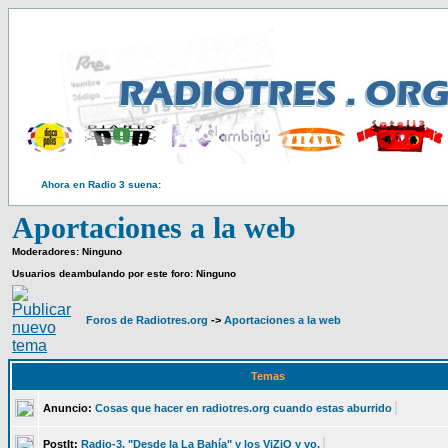
Ahora en Radio 3 suena:
Aportaciones a la web
Moderadores: Ninguno
Usuarios deambulando por este foro: Ninguno
Foros de Radiotres.org
->
Aportaciones a la web
Temas
Anuncio:
Cosas que hacer en radiotres.org cuando estas aburrido
PostIt:
Radio-3, "Desde la La Bahía" y los ViZiO y yo.