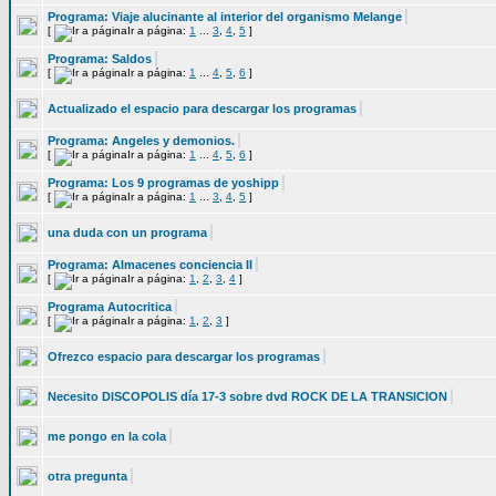
Programa: Viaje alucinante al interior del organismo Melange
[
Ir a página:
1
...
3
,
4
,
5
]
Programa: Saldos
[
Ir a página:
1
...
4
,
5
,
6
]
Actualizado el espacio para descargar los programas
Programa: Angeles y demonios.
[
Ir a página:
1
...
4
,
5
,
6
]
Programa: Los 9 programas de yoshipp
[
Ir a página:
1
...
3
,
4
,
5
]
una duda con un programa
Programa: Almacenes conciencia II
[
Ir a página:
1
,
2
,
3
,
4
]
Programa Autocritica
[
Ir a página:
1
,
2
,
3
]
Ofrezco espacio para descargar los programas
Necesito DISCOPOLIS día 17-3 sobre dvd ROCK DE LA TRANSICION
me pongo en la cola
otra pregunta