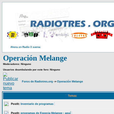
Ahora en Radio 3 suena:
Operación Melange
Moderadores: Ninguno
Usuarios deambulando por este foro: Ninguno
Foros de Radiotres.org
->
Operación Melange
Temas
PostIt:
Inventario de programas
PostIt:
programas de Especia Melange : aquí