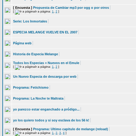
[ Encuesta ]
Propuesta de Cambiar mp3 por ogg o por otros
[
Ir a página:
1
,
2
]
Serie: Los Inmortales
ESPECIA MELANGE VUELVE EN EL 2007
Página web
Historia de Especia Melange
Todos los Especias + Nuevos en el Emule
[
Ir a página:
1
,
2
]
Un Nuevo Especia de descarga por web
Programa: Fetichismo
Programa: La Noche te Maltrata
yo parezco estar enganchado a pródigo...
yo los quiero todos y si soy esclava de los 56 k!
[ Encuesta ]
Programa: Ultimo capitulo de melange (reload)
[
Ir a página:
1
,
2
,
3
,
4
]