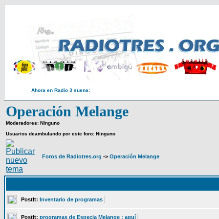
Ahora en Radio 3 suena:
Operación Melange
Moderadores: Ninguno
Usuarios deambulando por este foro: Ninguno
Foros de Radiotres.org
->
Operación Melange
PostIt:
Inventario de programas
PostIt:
programas de Especia Melange : aquí