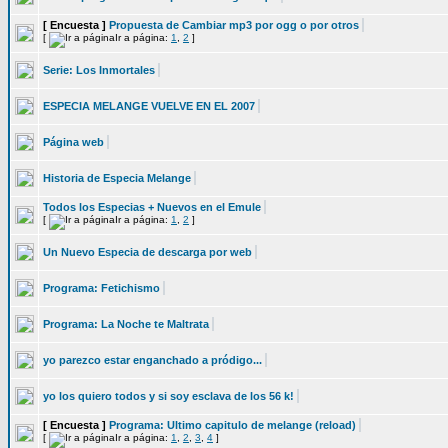
[ Encuesta ]
Propuesta de Cambiar mp3 por ogg o por otros
[
Ir a página:
1
,
2
]
Serie: Los Inmortales
ESPECIA MELANGE VUELVE EN EL 2007
Página web
Historia de Especia Melange
Todos los Especias + Nuevos en el Emule
[
Ir a página:
1
,
2
]
Un Nuevo Especia de descarga por web
Programa: Fetichismo
Programa: La Noche te Maltrata
yo parezco estar enganchado a pródigo...
yo los quiero todos y si soy esclava de los 56 k!
[ Encuesta ]
Programa: Ultimo capitulo de melange (reload)
[
Ir a página:
1
,
2
,
3
,
4
]