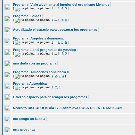
Programa: Viaje alucinante al interior del organismo Melange
[
Ir a página:
1
...
3
,
4
,
5
]
Programa: Saldos
[
Ir a página:
1
...
4
,
5
,
6
]
Actualizado el espacio para descargar los programas
Programa: Angeles y demonios.
[
Ir a página:
1
...
4
,
5
,
6
]
Programa: Los 9 programas de yoshipp
[
Ir a página:
1
...
3
,
4
,
5
]
una duda con un programa
Programa: Almacenes conciencia II
[
Ir a página:
1
,
2
,
3
,
4
]
Programa Autocritica
[
Ir a página:
1
,
2
,
3
]
Ofrezco espacio para descargar los programas
Necesito DISCOPOLIS día 17-3 sobre dvd ROCK DE LA TRANSICION
me pongo en la cola
otra pregunta