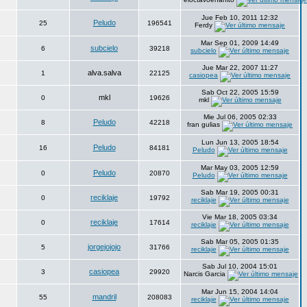
Jue Feb 10, 2011 12:32
Peludo
25
196541
Ferdy
Mar Sep 01, 2009 14:49
subcielo
6
39218
subcielo
Jue Mar 22, 2007 11:27
alva.salva
1
22125
casiopea
Sab Oct 22, 2005 15:59
mkl
0
19626
mkl
Mie Jul 06, 2005 02:33
Peludo
8
42218
fran gulias
Lun Jun 13, 2005 18:54
Peludo
16
84181
Peludo
Mar May 03, 2005 12:59
Peludo
0
20870
Peludo
Sab Mar 19, 2005 00:31
reciklaje
0
19792
reciklaje
Vie Mar 18, 2005 03:34
reciklaje
0
17614
reciklaje
Sab Mar 05, 2005 01:35
jorgejojojo
5
31766
reciklaje
Sab Jul 10, 2004 15:01
casiopea
3
29920
Narcis Garcia
Mar Jun 15, 2004 14:04
mandril
55
208083
reciklaje