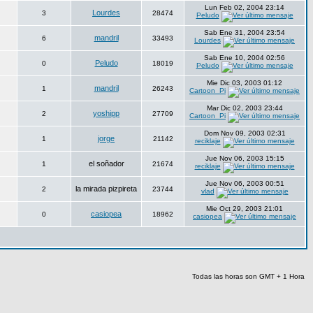
Lun Feb 02, 2004 23:14
Lourdes
3
28474
Peludo
Sab Ene 31, 2004 23:54
mandril
6
33493
Lourdes
Sab Ene 10, 2004 02:56
Peludo
0
18019
Peludo
Mie Dic 03, 2003 01:12
mandril
1
26243
Cartoon_Pi
Mar Dic 02, 2003 23:44
yoshipp
2
27709
Cartoon_Pi
Dom Nov 09, 2003 02:31
jorge
1
21142
reciklaje
Jue Nov 06, 2003 15:15
el soñador
1
21674
reciklaje
Jue Nov 06, 2003 00:51
la mirada pizpireta
2
23744
vlad
Mie Oct 29, 2003 21:01
casiopea
0
18962
casiopea
Todas las horas son GMT + 1 Hora