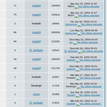
Mar Jun 15, 2004 11:52
mandril
71
236906
REPx
Mar Jun 15, 2004 11:47
mandril
75
250811
REPx
Vie Jun 04, 2004 13:14
Invitado
2
28684
daniouyea
Lun May 31, 2004 09:49
mandril
88
280839
daniouyea
Dom May 23, 2004 00:45
mandril
69
223291
ray
Dom Abr 04, 2004 00:01
El_Soñador
0
19542
El_Soñador
Sab Abr 03, 2004 03:45
mandril
54
188345
soilwork
Dom Mar 21, 2004 20:01
mandril
39
151782
soilwork
Mie Mar 17, 2004 20:27
Invitado
1
22897
Invitado
Mar Mar 16, 2004 23:20
Saratogo
0
17109
Saratogo
Jue Feb 26, 2004 12:02
esme
1
20398
Peludo
Mie Feb 04, 2004 21:11
El_Soñador
3
27823
reciklaje