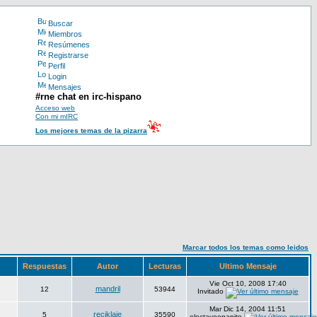
Buscar
Miembros
Resúmenes
Registrarse
Perfil
Login
Mensajes
#rne chat en irc-hispano
Acceso web
Con mi mIRC
Los mejores temas de la pizarra
Marcar todos los temas como leidos
Respuestas
Autor
Lecturas
Ultimo Mensaje
Vie Oct 10, 2008 17:40
mandril
12
53944
Invitado
Mar Dic 14, 2004 11:51
reciklaje
5
35590
eloctavoenanito