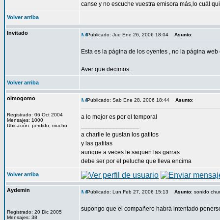
canse y no escuche vuestra emisora más,lo cuál qu
Volver arriba
Invitado
Publicado: Jue Ene 26, 2006 18:04
Asunto
:
Esta es la página de los oyentes , no la página web o
Aver que decimos...
Volver arriba
olmogomo
Publicado: Sab Ene 28, 2006 18:44
Asunto
:
Registrado: 06 Oct 2004
a lo mejor es por el temporal
Mensajes: 1000
_________________
Ubicación: perdido, mucho
a charlie le gustan los gatitos
y las gatitas
aunque a veces le saquen las garras
debe ser por el peluche que lleva encima
Volver arriba
Aydemin
Publicado: Lun Feb 27, 2006 15:13
Asunto
: sonido ch
supongo que el compañero habrá intentado ponerse e
Registrado: 20 Dic 2005
Mensajes: 38