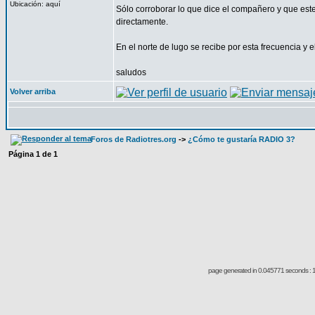
Ubicación: aquí
Sólo corroborar lo que dice el compañero y que est
directamente.
En el norte de lugo se recibe por esta frecuencia y el
saludos
Volver arriba
Foros de Radiotres.org
->
¿Cómo te gustaría RADIO 3?
Página
1
de
1
page generated in 0.045771 seconds : 1