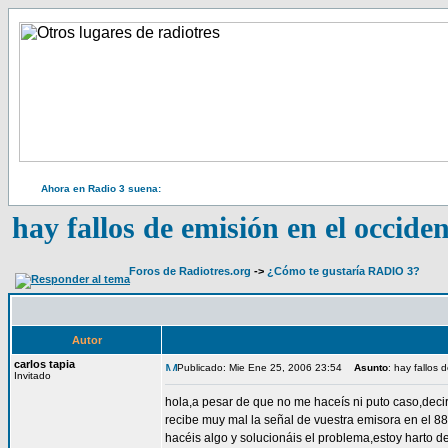
Ahora en Radio 3 suena:
hay fallos de emisión en el occiden
Foros de Radiotres.org
->
¿Cómo te gustaría RADIO 3?
Autor
carlos tapia
Publicado: Mie Ene 25, 2006 23:54
Asunto
: hay fallos 
Invitado
hola,a pesar de que no me haceís ni puto caso,deci
recibe muy mal la señal de vuestra emisora en el 88
hacéis algo y solucionáis el problema,estoy harto