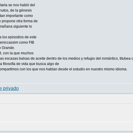
tarla se nos habló del
inutos, de la génesis
o tan importante como
e propone otra forma de
 mañana siguiente lo
 los episodios de este
 Beniccassim como FIB
o Grande.
3, con la que muchos
s escasas balsas de aceite dentro de los medios y refugio del romántico, titubea 
 filosofía de vida que busca algo de
ompartimos con los que nos hablan desde el estudio en nuestro mismo idioma.