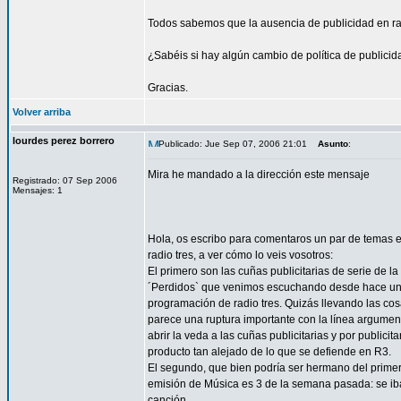
Todos sabemos que la ausencia de publicidad en rad
¿Sabéis si hay algún cambio de política de publici
Gracias.
Volver arriba
lourdes perez borrero
Publicado: Jue Sep 07, 2006 21:01
Asunto
:
Mira he mandado a la dirección este mensaje
Registrado: 07 Sep 2006
Mensajes: 1
Hola, os escribo para comentaros un par de temas e
radio tres, a ver cómo lo veis vosotros:
El primero son las cuñas publicitarias de serie de l
´Perdidos` que venimos escuchando desde hace unos
programación de radio tres. Quizás llevando las co
parece una ruptura importante con la línea argument
abrir la veda a las cuñas publicitarias y por publicita
producto tan alejado de lo que se defiende en R3.
El segundo, que bien podría ser hermano del primer
emisión de Música es 3 de la semana pasada: se iba
canción