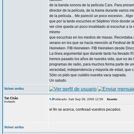
de la banda sonora de la película Cars. Para presen
director de la película, de la trama durante varios m
de la película... Me pareció un poco excesivo... Alg
que por la tarde escuches el Séptimo Vicio donde s
ver cine queda un poco invalidado al escuchar a la
mismo
que escuchas en los medios de masas. Recordaba a
verano en los que se hacía mención al Festival de
Heineken- FIB Heineken- FIB Heineken desde Disc
La línea argumental que durante tanto ha llevado R
hemos pasado los años de nuestra vida, que es de la
programas de radio, para muchos forma parte de una
veracidad, independencia y mayoría de edad, que c
Sólo os pido que cuidéis nuestra vaca sagrada.
Un saludo.
Volver arriba
Tat Chán
Publicado: Sab Sep 09, 2006 12:56
Asunto
:
Invitado
el fin se acerca, confesad vuestros pecados.
Volver arriba