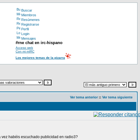
Buscar
Miembros
Resúmenes
Registrarse
Perfil
Login
Mensajes
#rne chat en irc-hispano
Acceso web
Con mi mIRC
Los mejores temas de la pizarra
Ver tema anterior
::
Ver tema siguiente
 vez habéis escuchado publicidad en radio3?