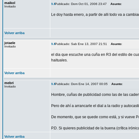
maikol
Publicado: Dom Oct 01, 2006 23:47
Asunto
:
Invitado
Le doy hasta enero, a partir de alli todo va a cambi
Volver arriba
jotaele
Publicado: Sab Ene 13, 2007 21:51
Asunto
:
Invitado
el dia que escuche una cuña en R3 del estilo de cual
haituales.
Volver arriba
mebri
Publicado: Dom Ene 14, 2007 00:05
Asunto
:
Invitado
Hombre, cuñas de publicidad como las de las cadena
Pero de ahí a arrancarle el dial a la radio y autocas
De momento, que se quede como está, y si vueve Paco
P.D. Si quieres publicidad de la buena (crítica irón
Volver arriba