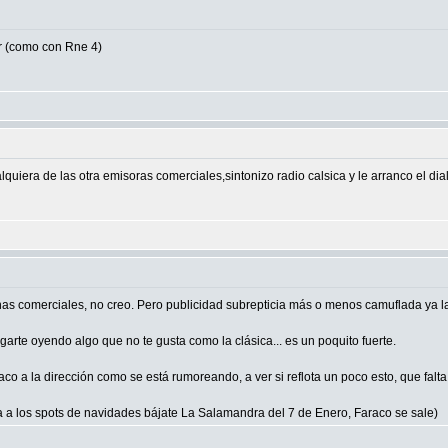
ar (como con Rne 4)
quiera de las otra emisoras comerciales,sintonizo radio calsica y le arranco el dia
s comerciales, no creo. Pero publicidad subrepticia más o menos camuflada ya la 
tigarte oyendo algo que no te gusta como la clásica... es un poquito fuerte.
 a la dirección como se está rumoreando, a ver si reflota un poco esto, que falta
ica a los spots de navidades bájate La Salamandra del 7 de Enero, Faraco se sale)