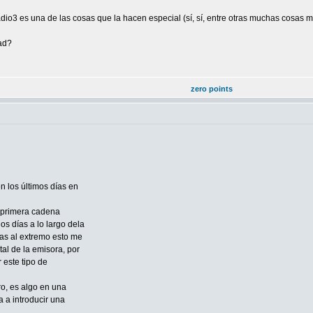
io3 es una de las cosas que la hacen especial (sí, sí, entre otras muchas cosas m
dad?
zero points
n los últimos días en
a primera cadena
 días a lo largo dela
sas al extremo esto me
al de la emisora, por
r este tipo de
o, es algo en una
 a introducir una