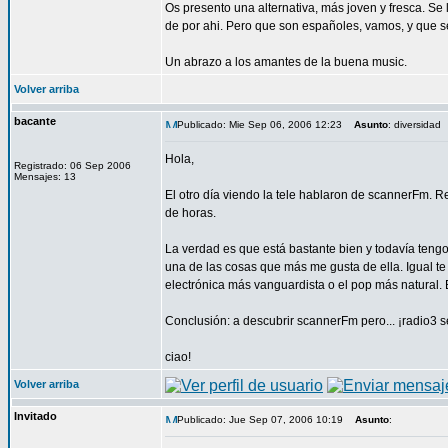
Os presento una alternativa, más joven y fresca. Se
de por ahi. Pero que son españoles, vamos, y que se
Un abrazo a los amantes de la buena music.
Volver arriba
bacante
Publicado: Mie Sep 06, 2006 12:23
Asunto
: diversidad
Hola,
Registrado: 06 Sep 2006
Mensajes: 13
El otro día viendo la tele hablaron de scannerFm. 
de horas.
La verdad es que está bastante bien y todavía tengo
una de las cosas que más me gusta de ella. Igual t
electrónica más vanguardista o el pop más natural. E
Conclusión: a descubrir scannerFm pero... ¡radio3 s
ciao!
Volver arriba
Invitado
Publicado: Jue Sep 07, 2006 10:19
Asunto
: