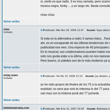
si, cierto es que radio. 3 es muy variada, pero scan
musica negra, funky..... y un largo etc. Basta consul
chau chau
Volver arriba
robo
Publicado: Mie Nov 29, 2006 12:37
Asunto
: Vaya alterna
Invitado
Si esta es la alternativa a radio 3 vamos listos... 
ahi, es un escaparate de las últimas tendencias sin
publicidad ese mes. Una especie de 40 principales a
En lo musical, sus colabroradores pueden haber esc
solo nos gusta estar a la última, esto no nos repres
Pero bueno, si ustedes son de lo más moderno ya s
Volver arriba
tricky town
Publicado: Vie Dic 15, 2006 12:13
Asunto
: joy division,
Invitado
yo he oido grupos de finales de los 70 a la actua
realidad, no sera que solo te interesa lo del 77 par
van mas con la historia punk del 77 pa'lante
Volver arriba
bidebietairratia.com
Publicado: Mie Ene 31, 2007 23:30
Asunto
: Bidebieta Ir