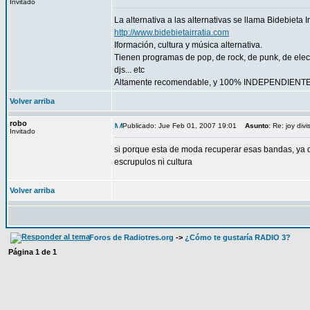
Invitado
La alternativa a las alternativas se llama Bidebieta I
http://www.bidebietairratia.com
Iformación, cultura y música alternativa.
Tienen programas de pop, de rock, de punk, de elect
djs... etc
Altamente recomendable, y 100% INDEPENDIENT
Volver arriba
robo
Publicado: Jue Feb 01, 2007 19:01
Asunto
: Re: joy div
Invitado
si porque esta de moda recuperar esas bandas, ya q
escrupulos ni cultura
Volver arriba
Foros de Radiotres.org
->
¿Cómo te gustaría RADIO 3?
Página
1
de
1