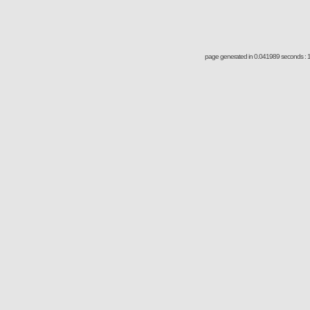
page generated in 0.041989 seconds : 1