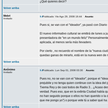
¿Qué quieres decir?
Volver arriba
Mebri
Publicado: Vie Ago 29, 2008 16:44
Asunto
:
Invitado
Pues si, se van con el "ideador", ya pasó con Diari
El nuevo informativo cultural se emitirá de lunes 
presentadora de "en un mundo feliz" Personalmente n
aplicada, al menos sería más llevadero.
Por cierto , no recuerdo el nombre de la "nueva ciu
quedao ganas de mirarlo, está en la nueva wen de 
Volver arriba
Anónimo
Publicado: Lun Sep 01, 2008 03:30
Asunto
:
Invitado
Pues no, no se van con el "ideador", porque el "ide
prejubile y no tenga quien continue con la idea del 
Txema Rey y de casi todos de Radio 3... ¿Acaso de
verdad. Pues eso, que en la extinta Ciudad había q
no han seguido porque o ellos no han querido o la d
que me pongo yo") o porque vete tú a saber qué ha pa
Volver arriba