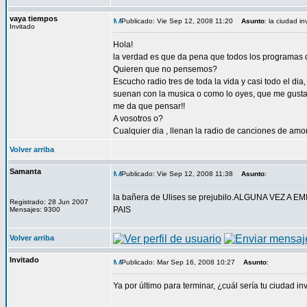
vaya tiempos
Publicado: Vie Sep 12, 2008 11:20
Asunto
: la ciudad i
Invitado
Hola!
la verdad es que da pena que todos los programas d
Quieren que no pensemos?
Escucho radio tres de toda la vida y casi todo el di
suenan con la musica o como lo oyes, que me gustan
me da que pensar!!
A vosotros o?
Cualquier dia , llenan la radio de canciones de amo
Volver arriba
Samanta
Publicado: Vie Sep 12, 2008 11:38
Asunto
:
la bañera de Ulises se prejubilo.ALGUNA VEZ
Registrado: 28 Jun 2007
PAIS
Mensajes: 9300
Volver arriba
Invitado
Publicado: Mar Sep 16, 2008 10:27
Asunto
:
Ya por último para terminar, ¿cuál sería tu ciudad in