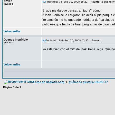
blyton
Publicado: Vie Sep 19, 2008 18:22
Asunto
: la ciudad i
Invitado
Sí que me da que pensar, amigo. ¡Y cómo!!
A Iñaki Peña se lo cargaron sin decir ni pío porque 
Yo también me he quedado huérfana de "La ciudad in
pollo ese que habla de traer programas de otras radi
Volver arriba
Duende insufrible
Publicado: Sab Sep 20, 2008 03:35
Asunto
:
Invitado
Ya está bien con el mito de Iñaki Peña, oiga. Que no
Volver arriba
Foros de Radiotres.org
->
¿Cómo te gustaría RADIO 3?
Página
1
de
1