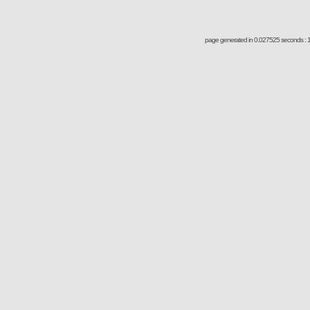
page generated in 0.027525 seconds : 1