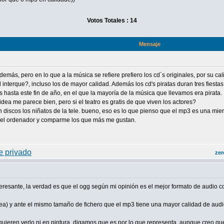
Votos Totales : 14
Mensaje
demás, pero en lo que a la música se refiere prefiero los cd´s originales, por su ca
terque?, incluso los de mayor calidad. Además los cd's piratas duran tres fiestas,
 hasta este fin de año, en el que la mayoría de la música que llevamos era pirata.
 idea me parece bien, pero si el teatro es gratis de que viven los actores?
 discos los niñatos de la tele. bueno, eso es lo que pienso que el mp3 es una mi
s del ordenador y comparme los que más me gustan.
zer
teresante, la verdad es que el ogg según mi opinión es el mejor formato de audio 
sea) y ante el mismo tamaño de fichero que el mp3 tiene una mayor calidad de audi
uieren verlo ni en pintura, digamos que es por lo que representa, aunque creo que