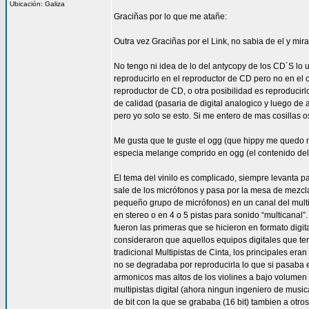
Ubicación: Galiza
Graciñas por lo que me atañe:
Outra vez Graciñas por el Link, no sabia de el y mi
No tengo ni idea de lo del antycopy de los CD´S lo 
reproducirlo en el reproductor de CD pero no en el 
reproductor de CD, o otra posibilidad es reproducirlo
de calidad (pasaria de digital analogico y luego de 
pero yo solo se esto. Si me entero de mas cosillas o
Me gusta que te guste el ogg (que hippy me quedo n
especia melange comprido en ogg (el contenido del
El tema del vinilo es complicado, siempre levanta p
sale de los micrófonos y pasa por la mesa de mezcla
pequeño grupo de micrófonos) en un canal del multi
en stereo o en 4 o 5 pistas para sonido “multicanal”
fueron las primeras que se hicieron en formato digit
consideraron que aquellos equipos digitales que t
tradicional Multipistas de Cinta, los principales er
no se degradaba por reproducirla lo que si pasaba e
armonicos mas altos de los violines a bajo volumen
multipistas digital (ahora ningun ingeniero de musi
de bit con la que se grababa (16 bit) tambien a o