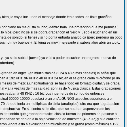
ien, lo voy a incluir en el mensaje donde tenia todos los links graciñas.
e por cierto no me gusta mucho) dentro traia una protección que me permitia
lo hice) pero no se si se podra grabar con el Nero y luego escucharlo en un
rjeta de sonido (si tiene) y si no por la entrada analógica (pero perderia un poco
pos no muy buenos)) . El tema es muy interesante si sabeis algo abrir un topic,
yo ya se lo subi el jueves) ya vais a poder escuchar un programa nuevo de
obertura).
graban en digital (en multipistas de 8, 24 o 48 o mas canales) la señal que
aban a 192 KHz, 96 KHz o 48 KHz a 24 bit, en el se graba cada micrófono (o un
 mesas de mezcla), habitualmente se hace todo en formato digital, y se graba
nal y a la vez las de mas calidad, son las de Musica clásica. Estas grabaciones
 muestreaban a 48 KHZ y 16 bit. Los ingenieros de sonido de entonces
 actual 60000-10000 pesetas) eran en ALGUNOS aspectos superiores a el
-70 db que tenia un multipistas de cinta (analógico), otro era que la grabación
 destructiva. En su contra se le dicia que se notaban asperezas en los
ros de sonido que grababan musica clásica fueron los primeros en pasarse al
 achacaban se debian a la baja velocidad de muestreo (48 KHZ) y a la cantidad
eraron. Ahora esto a evolucionado muchísimo y se graba (como máximo) a 192