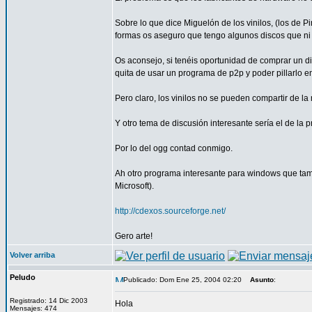
Sobre lo que dice Miguelón de los vinilos, (los de P
formas os aseguro que tengo algunos discos que ni s
Os aconsejo, si tenéis oportunidad de comprar un di
quita de usar un programa de p2p y poder pillarlo en
Pero claro, los vinilos no se pueden compartir de la 
Y otro tema de discusión interesante sería el de la 
Por lo del ogg contad conmigo.
Ah otro programa interesante para windows que tamb
Microsoft).
http://cdexos.sourceforge.net/
Gero arte!
Volver arriba
Peludo
Publicado: Dom Ene 25, 2004 02:20
Asunto
:
Registrado: 14 Dic 2003
Hola
Mensajes: 474