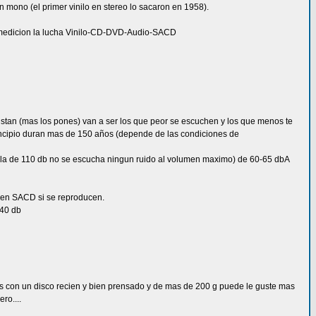
n mono (el primer vinilo en stereo lo sacaron en 1958).
n medicion la lucha Vinilo-CD-DVD-Audio-SACD
gustan (mas los pones) van a ser los que peor se escuchen y los que menos te
rincipio duran mas de 150 años (depende de las condiciones de
s alla de 110 db no se escucha ningun ruido al volumen maximo) de 60-65 dbA
y en SACD si se reproducen.
140 db
s con un disco recien y bien prensado y de mas de 200 g puede le guste mas
ro....