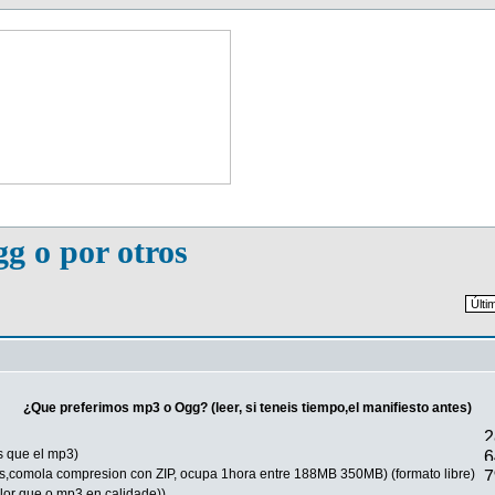
g o por otros
¿Que preferimos mp3 o Ogg? (leer, si teneis tiempo,el manifiesto antes)
s que el mp3)
os,comola compresion con ZIP, ocupa 1hora entre 188MB 350MB) (formato libre)
lor que o mp3 en calidade))