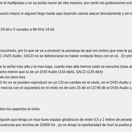
i el multipistas y no se podia hacer de otra manera, por cierto las grabaciones era
cerlo mejor) si alguien llego hasta aquí leyendo vamos atacar directamente y si
24 bit o 5 canales a 96 KHz 24 bit
escucharlo, por lo que se va a producir la paradoja de que los vinilos que mas te 
D, DVD-Audio, SACD no se deterioranal no haber contacto fisico con el cd... En p
entre la señal mas alta y la mas baja, cuanto mas alta menos ruido se escucha (ma
cho menor que la de un DVD Audio (144 dbA), SACD (125 dbA)
de los otros tres
00 Hz no se pueden reproducir en un CD en cambio en el vinilo, en el DVD-Audio 
 mezcla con el izquierdo) en el vinilo es de solo 25 db el CD 96 db el DVD-Audio 
s los aspectos al vinilo
lguien que tenga un muy buen equipo giradiscos de entre 0,5 y 1 millon de peseta
recuencias por encima de 22000 Hz , yo no tengo la oportunidad de hcer la pueba pe