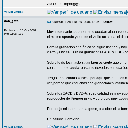
Ata Outra Raparig@s
Volver arriba
don_gato
Publicado: Dom Ene 25, 2004 17:25
Asunto
:
Registrado: 26 Oct 2003
Muy interesante todo, pero me quedan algunas dudas
Mensajes: 152
el mismo aparato y que en el vinilo no se da, el di
Pero la grabación analógica se sigue usando y hay m
cierto ya no se usan de grabaciones ADD y DDD (co
Sobre lo de los masters, también es cierto que en el
con una doble aguja, bastante novedoso en esa época
Tengo unos cuantos discos por aquí que le hacen a u
ver, parece que escuchas dos grabaciones totalmente
Sobre los SACD y DVD-A, sí, su calidad es muy super
reproductor de Pioneer mixto y de precio muy asequ
Pero dejo mi duda para la gente, es sobre el sistema 
Un saludo. Gero Arte
Volver arriba