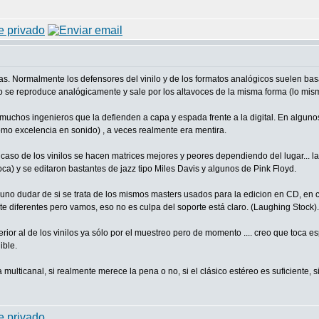
. Normalmente los defensores del vinilo y de los formatos analógicos suelen bas
sco se reproduce analógicamente y sale por los altavoces de la misma forma (lo mis
uchos ingenieros que la defienden a capa y espada frente a la digital. En algunos
mo excelencia en sonido) , a veces realmente era mentira.
 caso de los vinilos se hacen matrices mejores y peores dependiendo del lugar... las
) y se editaron bastantes de jazz tipo Miles Davis y algunos de Pink Floyd.
no dudar de si se trata de los mismos masters usados para la edicion en CD, en c
 diferentes pero vamos, eso no es culpa del soporte está claro. (Laughing Stock).
ior al de los vinilos ya sólo por el muestreo pero de momento .... creo que toca 
ible.
multicanal, si realmente merece la pena o no, si el clásico estéreo es suficiente, s