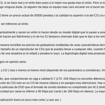
D, si se hace mal y el vinilo bien pues a lo mejor nos gusta mas el vinilo. Pero s
go ninguna duda. (si alguien me deja un equipo mas caro encanto voi a hacer las pr
ne un precio actual de 50000 pesetas y la calidad es superior a la del CD y la del 
r inferiores al vinilo.
ctualmente y sacan un vinilo lo hacen desde un master digital que lo pasan a anal
o hacen por fetichismo) y lo de los DJ tampoco (menudo trato que le dan a los vini
 manera increíble los precios de grabadores multipistas de unas características t
l tamaño de un reproductor de CDs que te puedes llevar a cualquier sitio, cuando 
o de una lavadora (o la mitad) y pesaba lo suyo. La tegnologia digital esta propic
gún mi opinión seria:
y CD ( mas o menos al mismo nivel (depende de los parámetros a considerar), Vin
dio, que comprimiendo en ogg a calidad 6-7 (170 -200 Kbps) no encontre diferenci
ductor de CD) solo en un CD de musica clásica y en pasajes muy silenciosos. Hay u
 películas de DVD que el formato de sonido tambien es comprimido (en AC3 (dolby
ocidad por canal es inferior a 90 Kbps por canal ( de 180 Kbps en stereo). La mayor
xplicación fuera un poco mas corta ( y aun asi..)