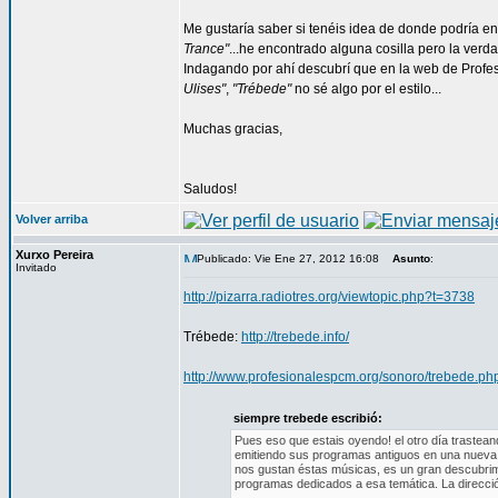
Me gustaría saber si tenéis idea de donde podría 
Trance"
...he encontrado alguna cosilla pero la verd
Indagando por ahí descubrí que en la web de Profe
Ulises"
,
"Trébede"
no sé algo por el estilo...
Muchas gracias,
Saludos!
Volver arriba
Xurxo Pereira
Publicado: Vie Ene 27, 2012 16:08
Asunto
:
Invitado
http://pizarra.radiotres.org/viewtopic.php?t=3738
Trébede:
http://trebede.info/
http://www.profesionalespcm.org/sonoro/trebede.ph
siempre trebede escribió:
Pues eso que estais oyendo! el otro día trastea
emitiendo sus programas antiguos en una nueva 
nos gustan éstas músicas, es un gran descubrim
programas dedicados a esa temática. La direcci