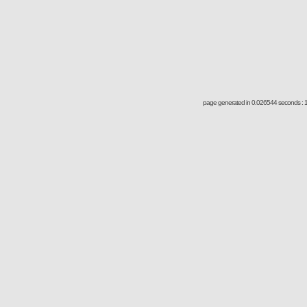
page generated in 0.026544 seconds : 1