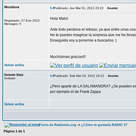
Musidora
Publicado: Jue Mar 01, 2012 23:22
Asunto
:
Hola Malo!
Registrado: 27 Ene 2012
Mensajes: 5
Ante todo perdona el retraso, ya que entre unas cos
No te puedes imaginar la sorpresa que me he llevado
Enseguida voy a ponerme a buscarlos :)
Muchísimas gracias!!!
Volver arriba
forever blue
Publicado: Sab Mar 03, 2012 19:12
Asunto
:
Invitado
¿Pero aparte de LA SALAMANDRA? ¿Se pueden escu
por ejemplo el de Frank Zappa
Volver arriba
Foros de Radiotres.org
->
¿Cómo te gustaría RADIO 3?
Página
1
de
1