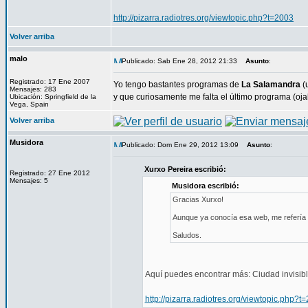
http://pizarra.radiotres.org/viewtopic.php?t=2003
Volver arriba
malo
Publicado: Sab Ene 28, 2012 21:33
Asunto
:
Registrado: 17 Ene 2007
Yo tengo bastantes programas de
La Salamandra
(
Mensajes: 283
y que curiosamente me falta el último programa (oja
Ubicación: Springfield de la
Vega, Spain
Volver arriba
Musidora
Publicado: Dom Ene 29, 2012 13:09
Asunto
:
Xurxo Pereira escribió:
Registrado: 27 Ene 2012
Mensajes: 5
Musidora escribió:
Gracias Xurxo!
Aunque ya conocía esa web, me refería 
Saludos.
Aquí puedes encontrar más: Ciudad invisib
http://pizarra.radiotres.org/viewtopic.php?t