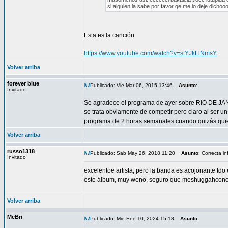
si alguien la sabe por favor qe me lo deje dichoo
Esta es la canción
https://www.youtube.com/watch?v=stYJkLlNmsY
Volver arriba
forever blue
Publicado: Vie Mar 06, 2015 13:46
Asunto
:
Invitado
Se agradece el programa de ayer sobre RIO DE JA
se trata obviamente de competir pero claro al ser 
programa de 2 horas semanales cuando quizás qui
Volver arriba
russo1318
Publicado: Sab May 26, 2018 11:20
Asunto
: Correcta i
Invitado
excelentoe artista, pero la banda es acojonante tdo
este álbum, muy weno, seguro que meshuggahconoce 
Volver arriba
MeBri
Publicado: Mie Ene 10, 2024 15:18
Asunto
: