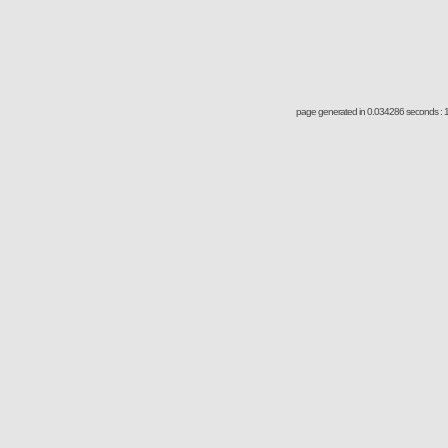
page generated in 0.034286 seconds : 1