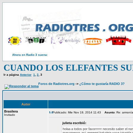
Ahora en Radio 3 suena:
CUANDO LOS ELEFANTES SU
Ir a página
Anterior
1
,
2
,
3
Foros de Radiotres.org
->
¿Cómo te gustaría RADIO 3?
Autor
Brasilera
Publicado: Mie Nov 19, 2014 11:43
Asunto
: Re: armonía
Invitado
julieta escribió:
holaa a todos por favorrrrrr necesito saber el n
masomenos asi: eeeeeei bakaleia voce iutupida 