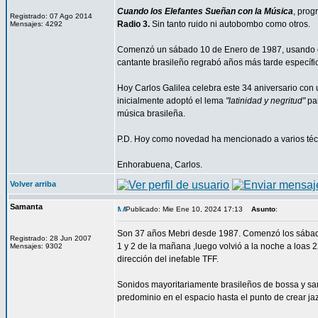
Cuando los Elefantes Sueñan con la Música
, prog
Registrado: 07 Ago 2014
Radio 3.
Sin tanto ruido ni autobombo como otros.
Mensajes: 4292
Comenzó un sábado 10 de Enero de 1987, usando co
cantante brasileño regrabó años más tarde específi
Hoy Carlos Galilea celebra este 34 aniversario con
inicialmente adoptó el lema
"latinidad y negritud"
par
música brasileña.
P.D. Hoy como novedad ha mencionado a varios técni
Enhorabuena, Carlos.
Volver arriba
Samanta
Publicado: Mie Ene 10, 2024 17:13
Asunto
:
Son 37 años Mebri desde 1987. Comenzó los sábados
Registrado: 28 Jun 2007
1 y 2 de la mañana ,luego volvió a la noche a loas 
Mensajes: 9302
dirección del inefable TFF.
Sonidos mayoritariamente brasileños de bossa y sa
predominio en el espacio hasta el punto de crear jaz