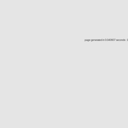
page generated in 0.040607 seconds : 1