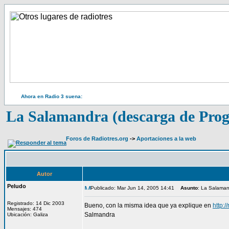
Ahora en Radio 3 suena:
La Salamandra (descarga de Pro
Foros de Radiotres.org
->
Aportaciones a la web
Autor
Peludo
Publicado: Mar Jun 14, 2005 14:41
Asunto
: La Salaman
Registrado: 14 Dic 2003
Bueno, con la misma idea que ya explique en
http:
Mensajes: 474
Salmandra
Ubicación: Galiza