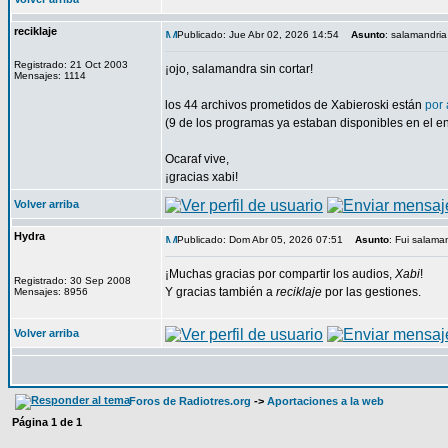
reciklaje
Publicado: Jue Abr 02, 2026 14:54
Asunto
: salamandria
Registrado: 21 Oct 2003
¡ojo, salamandra sin cortar!
Mensajes: 1114
los 44 archivos prometidos de Xabieroski están
por
(9 de los programas ya estaban disponibles en el en
Ocaraf vive,
¡gracias xabi!
Volver arriba
Hydra
Publicado: Dom Abr 05, 2026 07:51
Asunto
: Fui salaman
¡Muchas gracias por compartir los audios,
Xabi
!
Registrado: 30 Sep 2008
Y gracias también a
reciklaje
por las gestiones.
Mensajes: 8956
Volver arriba
Foros de Radiotres.org
->
Aportaciones a la web
Página
1
de
1