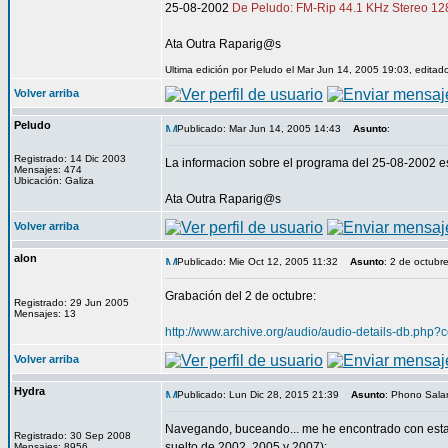
25-08-2002
De Peludo: FM-Rip 44.1 KHz Stereo 12
Ata Outra Raparig@s
Ultima edición por Peludo el Mar Jun 14, 2005 19:03, editad
Volver arriba
Peludo
Publicado: Mar Jun 14, 2005 14:43
Asunto
:
Registrado: 14 Dic 2003
La informacion sobre el programa del 25-08-2002 e
Mensajes: 474
Ubicación: Galiza
Ata Outra Raparig@s
Volver arriba
alon
Publicado: Mie Oct 12, 2005 11:32
Asunto
: 2 de octubr
Grabación del 2 de octubre:
Registrado: 29 Jun 2005
Mensajes: 13
http://www.archive.org/audio/audio-details-db.php
Volver arriba
Hydra
Publicado: Lun Dic 28, 2015 21:39
Asunto
: Phono Sala
Navegando, buceando... me he encontrado con est
Registrado: 30 Sep 2008
suelto de 2002, 2005 y 2007):
Mensajes: 8956