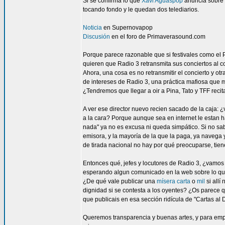
Si se confirma lo que
Xavi Aguaspop
anuncia sobre 
tocando fondo y le quedan dos telediarios.
Noticia
en Supernovapop
Discusión
en el foro de Primaverasound.com
Porque parece razonable que si festivales como el 
quieren que Radio 3 retransmita sus conciertos al co
Ahora, una cosa es no retransmitir el concierto y otr
de intereses de Radio 3, una práctica mafiosa que m
¿Tendremos que llegar a oir a Pina, Tato y TFF recit
A ver ese director nuevo recien sacado de la caja:
a la cara? Porque aunque sea en internet le estan h
nada" ya no es excusa ni queda simpático. Si no sab
emisora, y la mayoría de la que la paga, ya navega 
de tirada nacional no hay por qué preocuparse, tie
Entonces qué, jefes y locutores de Radio 3, ¿vamo
esperando algun comunicado en la web sobre lo q
¿De qué vale publicar una
mísera carta
o
mil
si allí
dignidad si se contesta a los oyentes? ¿Os parece qu
que publicais en esa sección ridícula de "Cartas al D
Queremos transparencia y buenas artes, y para em