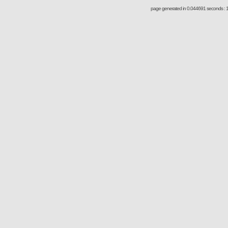
page generated in 0.044691 seconds : 1