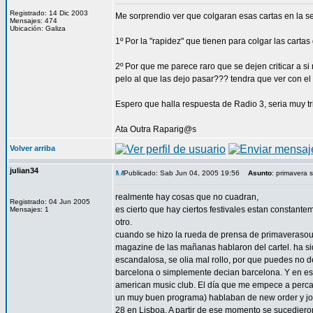
Registrado: 14 Dic 2003
Me sorprendio ver que colgaran esas cartas en la sec
Mensajes: 474
Ubicación: Galiza
1º Por la "rapidez" que tienen para colgar las cartas
2º Por que me parece raro que se dejen criticar a si
pelo al que las dejo pasar??? tendra que ver con e
Espero que halla respuesta de Radio 3, seria muy t
Ata Outra Raparig@s
Volver arriba
julian34
Publicado: Sab Jun 04, 2005 19:56
Asunto
: primavera 
realmente hay cosas que no cuadran,
Registrado: 04 Jun 2005
es cierto que hay ciertos festivales estan constant
Mensajes: 1
otro.
cuando se hizo la rueda de prensa de primaverasoun
magazine de las mañanas hablaron del cartel. ha s
escandalosa, se olia mal rollo, por que puedes no de
barcelona o simplemente decian barcelona. Y en es
american music club. El día que me empece a percat
un muy buen programa) hablaban de new order y joy d
28 en Lisboa. A partir de ese momento se sucediero