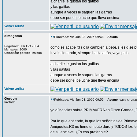
a charlie le gustan los gatitos
y las gatitas
aunque a veces le saquen las garras
debe ser por el peluche que lleva encima
Volver arriba
olmogomo
Publicado: Vie Jun 03, 2005 09:48
Asunto
:
Registrado: 06 Oct 2004
como se acabe r3 ( o la cambien a peor, si es q se 
Mensajes: 1000
involucionando, siempre hacia atrás, vaya país...
Ubicación: perdido, mucho
_________________
a charlie le gustan los gatitos
y las gatitas
aunque a veces le saquen las garras
debe ser por el peluche que lleva encima
Volver arriba
Gordon
Publicado: Vie Jun 03, 2005 09:55
Asunto
: vaya chorra
Invitado
yo oí noticias sobre PRIMAVERA en Disco Grande, Di
Por lo que entiendo, lo que los señoritos de Primav
Amiguetes:R3 no tiene un puto duro y TODOS los fes
de su enclave. ¿Es eso preferible?