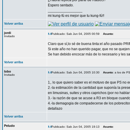
¿Habrá réplica por parte de Radio3?
Espero sentado.
_________________
mi kung-fú es mejor que tu kung-fú!!
Volver arriba
jordi
Publicado: Sab Jun 04, 2005 00:59
Asunto
:
Invitado
Claro que sí,lo sé de buena tinta:el año pasado PR
Si este año no han querido pagar, que no se quejen. 
Se han debido encocar más de lo necesario y les sa
Volver arriba
lobo
Publicado: Sab Jun 04, 2005 10:30
Asunto
: a los de PS
Invitado
1,. lo que quiero saber es el motuvo de que PS no 
2.-la estimación de la cantidad que suponía la pres
en limusinas, suites y otros caprichos (por no habla
3.- la razón de que se acuse a R3 en bloque cuan
4.-la demagogia de compadecerse de los pobrecitos 
detallazo
Volver arriba
Peludo
Publicado: Sab Jun 04, 2005 19:13
Asunto
: