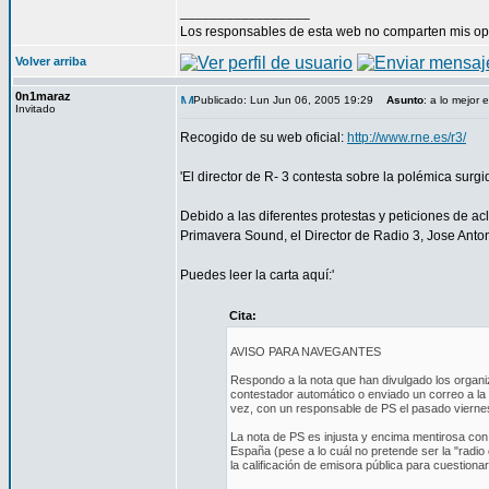
_________________
Los responsables de esta web no comparten mis opin
Volver arriba
0n1maraz
Publicado: Lun Jun 06, 2005 19:29
Asunto
: a lo mejor
Invitado
Recogido de su web oficial:
http://www.rne.es/r3/
'El director de R- 3 contesta sobre la polémica sur
Debido a las diferentes protestas y peticiones de ac
Primavera Sound, el Director de Radio 3, Jose Anton
Puedes leer la carta aquí:'
Cita:
AVISO PARA NAVEGANTES
Respondo a la nota que han divulgado los organ
contestador automático o enviado un correo a l
vez, con un responsable de PS el pasado viernes
La nota de PS es injusta y encima mentirosa con
España (pese a lo cuál no pretende ser la "radio
la calificación de emisora pública para cuestionar