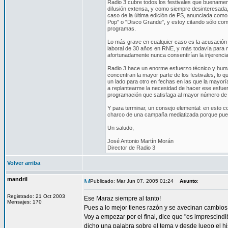
Radio 3 cubre todos los festivales que buename
difusión extensa, y como siempre desinteresada
caso de la última edición de PS, anunciada como
Pop" o "Disco Grande", y estoy citando sólo co
programas.
Lo más grave en cualquier caso es la acusación 
laboral de 30 años en RNE, y más todavía para m
afortunadamente nunca consentirían la injerencia
Radio 3 hace un enorme esfuerzo técnico y human
concentran la mayor parte de los festivales, lo q
un lado para otro en fechas en las que la mayorí
a replantearme la necesidad de hacer ese esfuer
programación que satisfaga al mayor número de o
Y para terminar, un consejo elemental: en esto c
charco de una campaña mediatizada porque pued
Un saludo,
José Antonio Martín Morán
Director de Radio 3
Volver arriba
mandril
Publicado: Mar Jun 07, 2005 01:24
Asunto
:
Registrado: 21 Oct 2003
Ese Maraz siempre al tanto!
Mensajes: 170
Pues a lo mejor tienes razón y se avecinan cambios
Voy a empezar por el final, dice que "es imprescindi
dicho una palabra sobre el tema y desde luego el hi