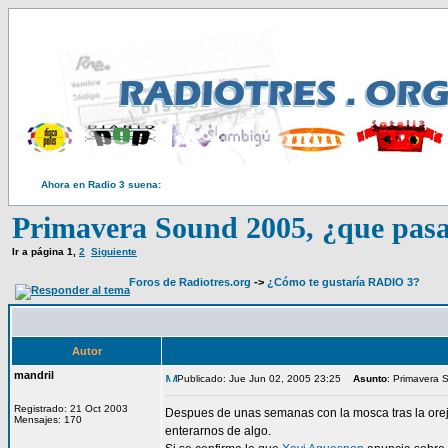
Ahora en Radio 3 suena:
Primavera Sound 2005, ¿que pas
Ir a página
1
,
2
Siguiente
Foros de Radiotres.org
->
¿Cómo te gustaría RADIO 3?
Autor
mandril
Publicado: Jue Jun 02, 2005 23:25
Asunto
: Primavera
Registrado: 21 Oct 2003
Despues de unas semanas con la mosca tras la orej
Mensajes: 170
enterarnos de algo.