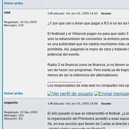
Volver arriba
vlad
Publicado: Vie Jun 03, 2005 14:43
Asunto
:
Registrado: 24 Oct 2003
¿Y por que van a tener que pagar a R3 si no les da
Mensajes: 216
El festimad y el Viñarock pagan no para que radio 3 
solo la retransmision de conciertos: la emision previ
es una publicidad que les saldría muchisimo más car
prohibida. Así, pagando la mano de obra y tratando 
potencial del evento.
Radio 3 se financia como se financia, si no tienen
vez de hacer sus programas. Pero basta ya de trapi
menos de ser la referencia del alternativismo.
_________________
Los responsables de esta web no comparten mis opin
Volver arriba
mapache
Publicado: Vie Jun 03, 2005 16:08
Asunto
:
Registrado: 10 Nov 2003
El año pasado sí que se retransmitió el festival. ¿
Mensajes: 319
la organización del Primavera accedió a esas supue
Ubicación: Elx
Ah, en esa sección que tienen de Cartas al director 