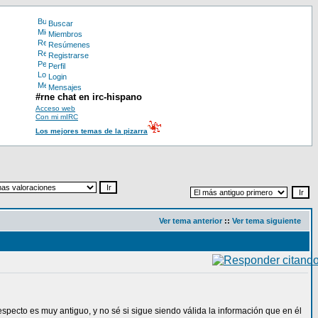
Buscar
Miembros
Resúmenes
Registrarse
Perfil
Login
Mensajes
#rne chat en irc-hispano
Acceso web
Con mi mIRC
Los mejores temas de la pizarra
Ver tema anterior
::
Ver tema siguiente
especto es muy antiguo, y no sé si sigue siendo válida la información que en él