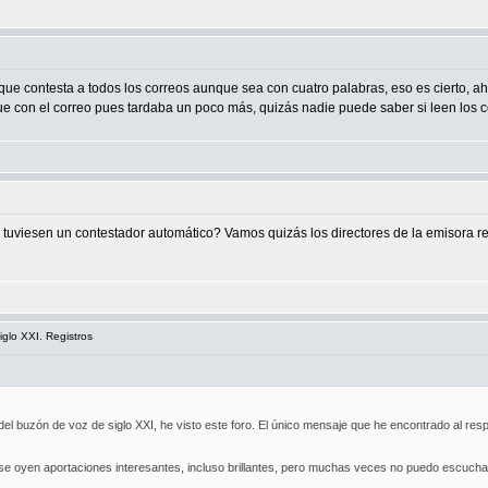
ue contesta a todos los correos aunque sea con cuatro palabras, eso es cierto, 
 que con el correo pues tardaba un poco más, quizás nadie puede saber si leen los 
 tuviesen un contestador automático? Vamos quizás los directores de la emisora r
iglo XXI. Registros
el buzón de voz de siglo XXI, he visto este foro. El único mensaje que he encontrado al resp
se oyen aportaciones interesantes, incluso brillantes, pero muchas veces no puedo escuchar