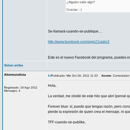
¿Alguien sabe algo?
Gracias :-)
Se-llamará-cuando-se-publique....
http://www.facebook.com/siglo21radio3
Este es el nuevo Facebook del programa, puedes esc
Volver arriba
Altermundista
Publicado: Mie Oct 26, 2011 11:33
Asunto
: Contestador
Hola,
Registrado: 16 Ago 2011
Mensajes: 4
La verdad, me olvidé de este hilo que abrí (pensé qu
Forever blue: sí, puede que tengas razón, pero consi
pierde la expresión de quien crea el mensaje, ni que
TFF-cuando-se-publike,