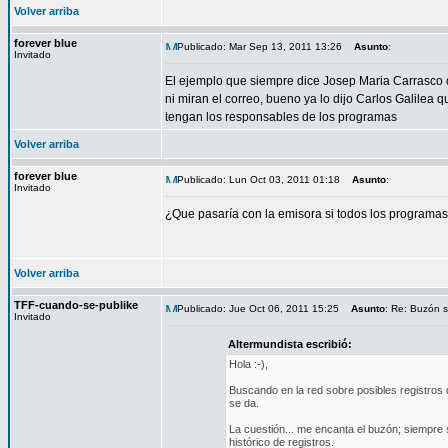
Volver arriba
forever blue
Publicado: Mar Sep 13, 2011 13:26
Asunto
:
Invitado
El ejemplo que siempre dice Josep Maria Carrasco q
ni miran el correo, bueno ya lo dijo Carlos Galilea
tengan los responsables de los programas
Volver arriba
forever blue
Publicado: Lun Oct 03, 2011 01:18
Asunto
:
Invitado
¿Que pasaría con la emisora si todos los programas
Volver arriba
TFF-cuando-se-publike
Publicado: Jue Oct 06, 2011 15:25
Asunto
: Re: Buzón s
Invitado
Altermundista escribió:
Hola :-),
Buscando en la red sobre posibles registros d
se da.
La cuestión... me encanta el buzón; siempre 
histórico de registros.