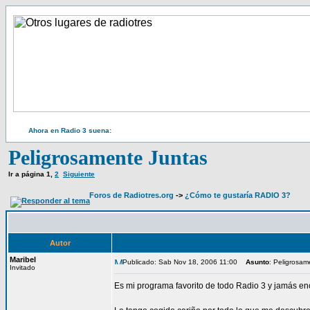
Ahora en Radio 3 suena:
Peligrosamente Juntas
Ir a página
1
,
2
Siguiente
Foros de Radiotres.org
->
¿Cómo te gustaría RADIO 3?
Autor
Maribel
Publicado: Sab Nov 18, 2006 11:00
Asunto
: Peligrosam
Invitado
Es mi programa favorito de todo Radio 3 y jamás encu