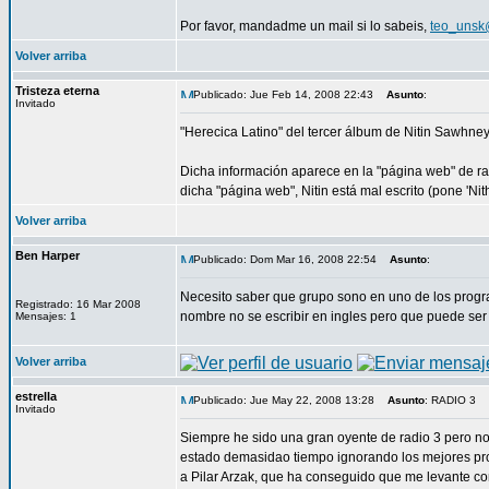
Por favor, mandadme un mail si lo sabeis,
teo_unsk
Volver arriba
Tristeza eterna
Publicado: Jue Feb 14, 2008 22:43
Asunto
:
Invitado
"Herecica Latino" del tercer álbum de Nitin Sawhney
Dicha información aparece en la "página web" de ra
dicha "página web", Nitin está mal escrito (pone 'Ni
Volver arriba
Ben Harper
Publicado: Dom Mar 16, 2008 22:54
Asunto
:
Necesito saber que grupo sono en uno de los progra
Registrado: 16 Mar 2008
nombre no se escribir en ingles pero que puede ser 
Mensajes: 1
Volver arriba
estrella
Publicado: Jue May 22, 2008 13:28
Asunto
: RADIO 3
Invitado
Siempre he sido una gran oyente de radio 3 pero n
estado demasidao tiempo ignorando los mejores prog
a Pilar Arzak, que ha conseguido que me levante c