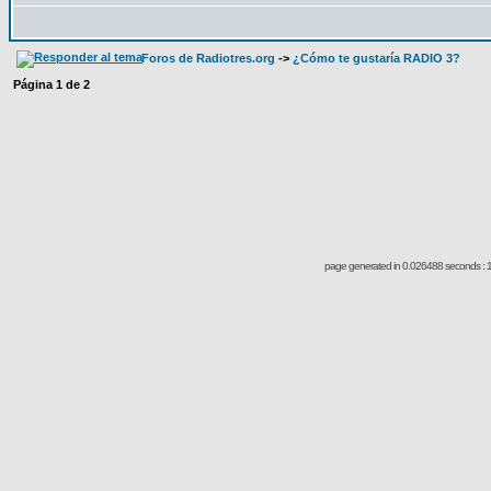
Foros de Radiotres.org
->
¿Cómo te gustaría RADIO 3?
Página
1
de
2
page generated in 0.026488 seconds : 1