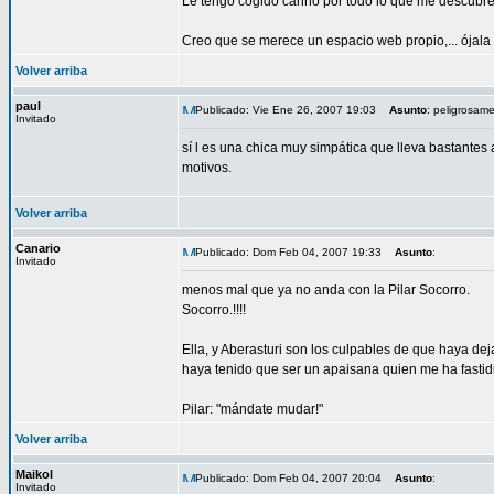
Le tengo cogido cariño por todo lo que me descubr
Creo que se merece un espacio web propio,... ójala s
Volver arriba
paul
Publicado: Vie Ene 26, 2007 19:03
Asunto
: peligrosam
Invitado
sí l es una chica muy simpática que lleva bastantes
motivos.
Volver arriba
Canario
Publicado: Dom Feb 04, 2007 19:33
Asunto
:
Invitado
menos mal que ya no anda con la Pilar Socorro.
Socorro.!!!!
Ella, y Aberasturi son los culpables de que haya dej
haya tenido que ser un apaisana quien me ha fastidi
Pilar: "mándate mudar!"
Volver arriba
Maikol
Publicado: Dom Feb 04, 2007 20:04
Asunto
:
Invitado