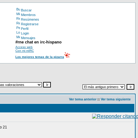
Buscar
Miembros
Resúmenes
Registrarse
Perfil
Login
Mensajes
#rne chat en irc-hispano
Acceso web
Con mi mIRC
Los mejores temas de la pizarra
Ver tema anterior
::
Ver tema siguiente
lo 21