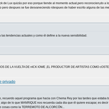
ock de Lux quizás por eso porque tiende al momento actual,pero reconocien¡do a 
co pero despues se fue desvaneciendo rdespues de haber escrito alguna de las m
 a las tendencias actuales y como él define a la nueva sensibilidad.
IOS DE LA VUELTA DE nICK lOWE ,EL PRODUCTOR DE ARTISTAS COMO cO
o, recuerdo aquel programa que hacia con Chema Rey por las tardes que estaba ba
algo de lo que MANRIQUE nos recuerda cada dia que él quiere escapar, es decir de
radie cosas como la TERREMOTO DE ALCORCÓN...