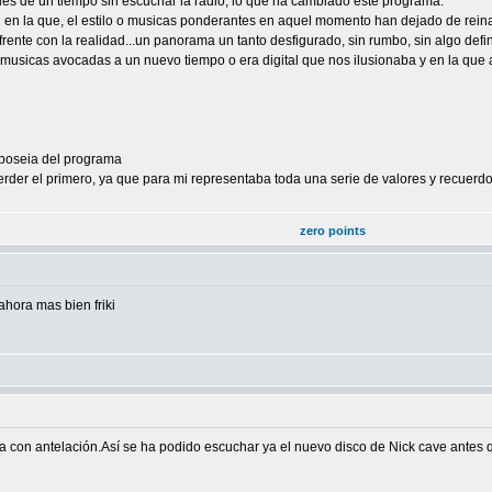
ues de un tiempo sin escuchar la radio, lo que ha cambiado este programa.
 en la que, el estilo o musicas ponderantes en aquel momento han dejado de reinar
ente con la realidad...un panorama un tanto desfigurado, sin rumbo, sin algo defin
 musicas avocadas a un nuevo tiempo o era digital que nos ilusionaba y en la que 
e poseia del programa
erder el primero, ya que para mi representaba toda una serie de valores y recuerd
zero points
hora mas bien friki
ta con antelación.Así se ha podido escuchar ya el nuevo disco de Nick cave antes 