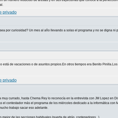
en un número reducido de artistas y en sus trayectorias que conoce a la perfecció
al.
 sea por curiosidad? Un mes al año llevando a solas el programa y no se digna n
o está de vacaciones o de asuntos propios.En otros tiempos era Benito Pinilla.Los
muy currado, hasta Chema Rey lo reconocía en la entrevista con JM Lopez en Disc
el contestador más el programa de los miércoles dedicado a la informática con M
mucho trabajo sacar eso adelante.
 mejor de las secciones habituales (puerta de atrás, contenedores...)