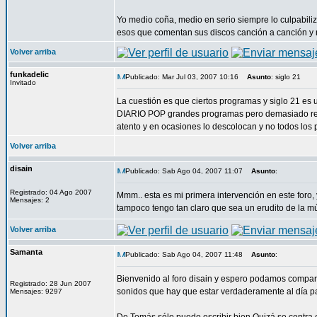
Yo medio coña, medio en serio siempre lo culpab
esos que comentan sus discos canción a canción y
Volver arriba
funkadelic
Publicado: Mar Jul 03, 2007 10:16
Asunto
: siglo 21
Invitado
La cuestión es que ciertos programas y siglo 21 e
DIARIO POP grandes programas pero demasiado reitera
atento y en ocasiones lo descolocan y no todos lo
Volver arriba
disain
Publicado: Sab Ago 04, 2007 11:07
Asunto
:
Registrado: 04 Ago 2007
Mmm.. esta es mi primera intervención en este foro,
Mensajes: 2
tampoco tengo tan claro que sea un erudito de la m
Volver arriba
Samanta
Publicado: Sab Ago 04, 2007 11:48
Asunto
:
Bienvenido al foro disain y espero podamos comparti
Registrado: 28 Jun 2007
sonidos que hay que estar verdaderamente al día pa
Mensajes: 9297