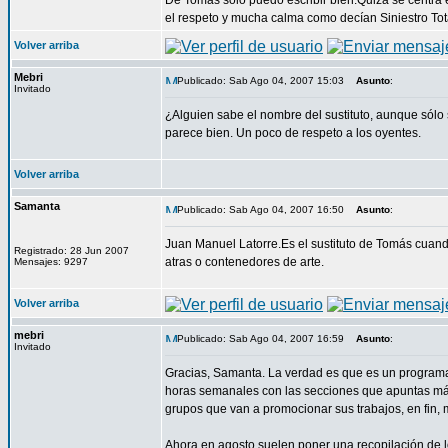
De Tomás sólo puedo escribir bien.Quizá se centra 
el respeto y mucha calma como decían Siniestro Tot
Volver arriba
Mebri
Publicado: Sab Ago 04, 2007 15:03
Asunto
:
Invitado
¿Alguien sabe el nombre del sustituto, aunque sólo
parece bien. Un poco de respeto a los oyentes.
Volver arriba
Samanta
Publicado: Sab Ago 04, 2007 16:50
Asunto
:
Juan Manuel Latorre.Es el sustituto de Tomás cuand
Registrado: 28 Jun 2007
atras o contenedores de arte.
Mensajes: 9297
Volver arriba
mebri
Publicado: Sab Ago 04, 2007 16:59
Asunto
:
Invitado
Gracias, Samanta. La verdad es que es un programa 
horas semanales con las secciones que apuntas más 
grupos que van a promocionar sus trabajos, en fin, 
Ahora en agosto suelen poner una recopilación de lo