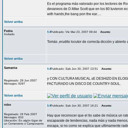
Es el programa más valorado por los lectores de R
devaneos de D.Mike Scott que en los 80 tuvieron e
with hands,the bang pon the ear.....
Volver arriba
Fedra
Publicado: Vie Mar 23, 2007 09:44
Asunto
:
Invitado
Tomás ,erudito locutor de correcta dicción y abierto
Volver arriba
Samanta
Publicado: Sab Jun 30, 2007 13:51
Asunto
:
y CON CULTURA MUSICAL.sE DESHIZO EN ELOG
Registrado: 28 Jun 2007
FACTURADO UN DISCO DE COUNTRY-SOUL.
Mensajes: 9297
Volver arriba
robo
Publicado: Sab Jun 30, 2007 16:21
Asunto
:
Registrado: 26 Feb 2007
Hay que reconocer que el tio sabe de música un rat
Mensajes: 833
escaparate de tendencias, nada más y nada menos, 
Ubicación: En algún lúgar de
un Cementerio o Camposanto
escapa, si no como se explica que ultimamente 