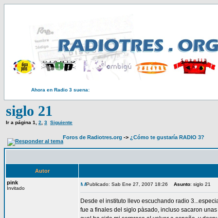
Ahora en Radio 3 suena:
siglo 21
Ir a página
1
,
2
,
3
Siguiente
Foros de Radiotres.org
->
¿Cómo te gustaría RADIO 3?
Autor
pink
Publicado: Sab Ene 27, 2007 18:26
Asunto
: siglo 21
Invitado
Desde el instituto llevo escuchando radio 3...espe
fue a finales del siglo pàsado, incluso sacaron una