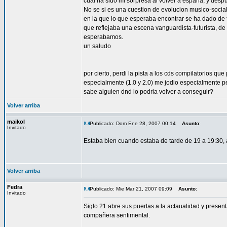
cual ha sido mi sorpresa al volver a españa, y desp
No se si es una cuestion de evolucion musico-social
en la que lo que esperaba encontrar se ha dado de fr
que reflejaba una escena vanguardista-futurista, de
esperabamos.
un saludo
por cierto, perdi la pista a los cds compilatorios qu
especialmente (1.0 y 2.0) me jodio especialmente p
sabe alguien dnd lo podria volver a conseguir?
Volver arriba
maikol
Publicado: Dom Ene 28, 2007 00:14
Asunto
:
Invitado
Estaba bien cuando estaba de tarde de 19 a 19:30, a
Volver arriba
Fedra
Publicado: Mie Mar 21, 2007 09:09
Asunto
:
Invitado
Siglo 21 abre sus puertas a la actaualidad y presen
compañera sentimental.