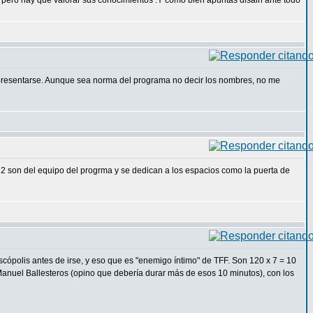
n pero hay que valorar sus conocimientos .Y como bien apuntas disain ante todo
i presentarse. Aunque sea norma del programa no decir los nombres, no me
 2 son del equipo del progrma y se dedican a los espacios como la puerta de
ópolis antes de irse, y eso que es "enemigo íntimo" de TFF. Son 120 x 7 = 10
anuel Ballesteros (opino que debería durar más de esos 10 minutos), con los