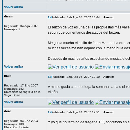
Volver arriba
disain
Publicado: Sab Ago 04, 2007 18:44
Asunto
:
Registrado: 04 Ago 2007
El buzón de voz es una de las propuestas más valien
Mensajes: 2
según qué comentarios desatados del buzón.
Me gusta mucho el estilo de Juan Manuel Latorre, ca
muchas veces me han dejado con la mandíbula des
Después de muchos años escuchando música electrón
Volver arriba
malo
Publicado: Sab Ago 04, 2007 19:10
Asunto
:
Registrado: 17 Ene 2007
A mi me gusta cuando llega la semana santa o el ve
Mensajes: 283
el año.
Ubicación: Springfield de la
Vega, Spain
Volver arriba
dore
Publicado: Sab Ago 04, 2007 19:51
Asunto
:
Registrado: 04 Ene 2004
Y yo que no termino de tragar a TFF, sobretodo en e
Mensajes: 1030
Ubicación: Incierta