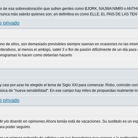
ilizo de esa sobrevaloración que sufren gentes como BJORK, NAJWA NIMRI o ANT
 nunca más sabrás quienes son, en definitiva es como ELLE, EL PAIS DE LAS TE
s uno de ellos, son demasiado previsibles siempre suenan en ocasiones no las m
tivos, al menos el ambigú, sateli 3 o flor de pasión difícilmente de un día para 
s programas lo hacen como deberían hacerlo
 y casi por azar he elegido el tema de Siglo XXI para comenzar. Robo, coincido co
úsica de "nueva sensibilidad". En ese campo hay miles de propuestas realmente in
r y/o disentir en opiniones.Ahora tomás está de vacaciones .Su sustituto es un e
ra poder seguirlo.