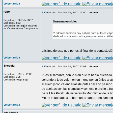
Volver arriba
robo
Publicado: Jue Nov 01, 2007 17:06
Asunto
:
Registrado: 26 Feb 2007
Samanta escribió:
Mensajes: 833
Ubicación: En algún lúgar de
un Cementerio o Camposanto
Y además también hay cabida para autores españ
dedicados a la informática,arte y asuntos cotidia
Lástima de esto que pones al final de tu contestac
Volver arriba
Stereolat
Publicado: Jue Nov 01, 2007 20:08
Asunto
:
Registrado: 29 Oct 2003
Pues si samanta, con lo bien que te había quedado e
Mensajes: 395
sonando a todo volumen en mono por su único altavo
Ubicación: Rioja Baja
el suelo y con calendarios de putas del año pasado.
de acelgas con las chanclas y con ese olorcillo a fr
de la Elsa Pataki, de mi vecinillo Manolito el de la 
Me he imaginado a la hermanas llanos, una fumando 
Volver arriba
olmogomo