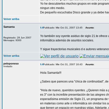
Yo he descubiertos muchos grupos en este programa y
ningun otro medio.
De pequeño escuchaba Disco grande y ya debe hace
Volver arriba
Samanta
Publicado: Mie Oct 31, 2007 13:45
Asunto
:
Yo también soy oyente asiduo de siglo 21.te ofrece
Registrado: 28 Jun 2007
informática además de asuntos sociales.
Mensajes: 9300
Y sigue trayectorias musicales d e autores veterano
Volver arriba
peloponeso
Publicado: Mie Oct 31, 2007 16:43
Asunto
:
Invitado
Hola Samanta!!!
¿Sabes que pareces una "chica de continuidad", de 
"Hola de nuevo, queridos oyentes. ¿Quieren más a 
es 3" con la increíble presentación de las alegres 
esperadísima emisión de Siglo 21, un programa de v
en materias como arte o informática sin olvidar los 
que tienen un espacio en nuestras vidas. Adelante, q