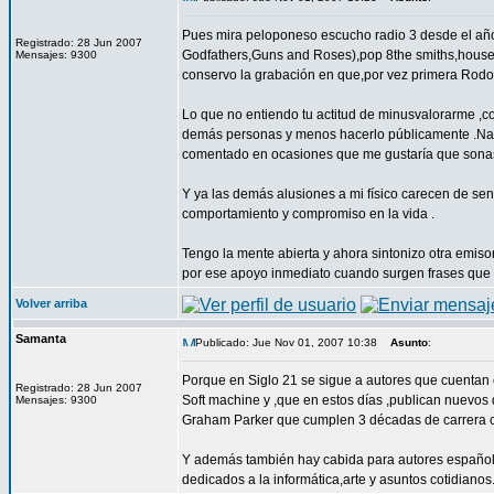
Pues mira peloponeso escucho radio 3 desde el año 
Registrado: 28 Jun 2007
Godfathers,Guns and Roses),pop 8the smiths,housem
Mensajes: 9300
conservo la grabación en que,por vez primera Rodolf
Lo que no entiendo tu actitud de minusvalorarme ,c
demás personas y menos hacerlo públicamente .Nadie
comentado en ocasiones que me gustaría que sona
Y ya las demás alusiones a mi físico carecen de se
comportamiento y compromiso en la vida .
Tengo la mente abierta y ahora sintonizo otra emisor
por ese apoyo inmediato cuando surgen frases que n
Volver arriba
Samanta
Publicado: Jue Nov 01, 2007 10:38
Asunto
:
Porque en Siglo 21 se sigue a autores que cuentan 
Registrado: 28 Jun 2007
Soft machine y ,que en estos días ,publican nuevos
Mensajes: 9300
Graham Parker que cumplen 3 décadas de carrera c
Y además también hay cabida para autores españole
dedicados a la informática,arte y asuntos cotidianos