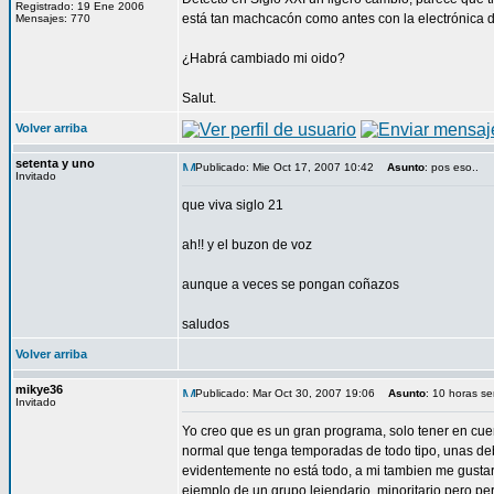
Registrado: 19 Ene 2006
está tan machcacón como antes con la electrónica 
Mensajes: 770
¿Habrá cambiado mi oido?
Salut.
Volver arriba
setenta y uno
Publicado: Mie Oct 17, 2007 10:42
Asunto
: pos eso..
Invitado
que viva siglo 21
ah!! y el buzon de voz
aunque a veces se pongan coñazos
saludos
Volver arriba
mikye36
Publicado: Mar Oct 30, 2007 19:06
Asunto
: 10 horas s
Invitado
Yo creo que es un gran programa, solo tener en cue
normal que tenga temporadas de todo tipo, unas deb
evidentemente no está todo, a mi tambien me gusta
ejemplo de un grupo lejendario, minoritario pero pe