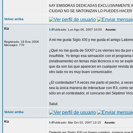
hAY EMISORAS DEDICADAS EXCLUSIVAMENTE A LA
CIUDAD NO SE SINTONIZAN LO PUEDES HACER 
Volver arriba
Kiz
Publicado: Lun Ago 06, 2007 10:03
Asunto
:
A mi me gusta Siglo XXI y me gusta el amigo Latorre
Registrado: 19 Ene 2006
Mensajes: 770
¿Qué no me gusta de SXXI? Los viernes les da por e
insufrible. Yo tengo esa sensación con el programa 
(relativamente) en temas más técnicos o no se expli
que da son las que aparecen en cualquier revista de
otro lado no es muy buen comunicador.
¿El contestador? A veces me parto el pecho, a veces
sea la única manera de interactuar con R3, como se 
sólo en el contestador, el concurso del Séptimo Vici
Salut.
Volver arriba
Kiz
Publicado: Mar Oct 02, 2007 13:15
Asunto
:
Detecto en Siglo XXI un ligero cambio, parece que t