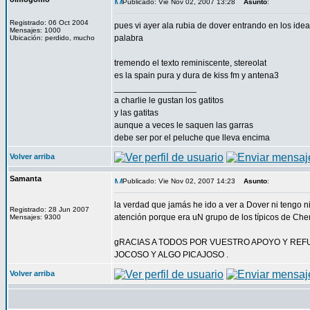
Publicado: Vie Nov 02, 2007 13:28
Asunto
:
Registrado: 06 Oct 2004
pues vi ayer ala rubia de dover entrando en los idea
Mensajes: 1000
palabra
Ubicación: perdido, mucho
tremendo el texto reminiscente, stereolat
es la spain pura y dura de kiss fm y antena3
_________________
a charlie le gustan los gatitos
y las gatitas
aunque a veces le saquen las garras
debe ser por el peluche que lleva encima
Volver arriba
Samanta
Publicado: Vie Nov 02, 2007 14:23
Asunto
:
la verdad que jamás he ido a ver a Dover ni tengo n
Registrado: 28 Jun 2007
atención porque era uN grupo de los típicos de Chema
Mensajes: 9300
gRACIAS A TODOS POR VUESTRO APOYO Y REF
JOCOSO Y ALGO PICAJOSO .
Volver arriba