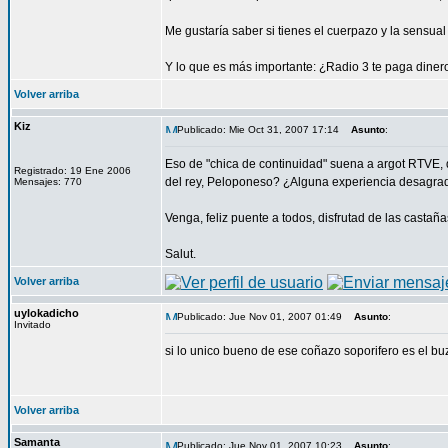
Me gustaría saber si tienes el cuerpazo y la sensual
Y lo que es más importante: ¿Radio 3 te paga dinero
Volver arriba
Kiz
Publicado: Mie Oct 31, 2007 17:14
Asunto
:
Eso de "chica de continuidad" suena a argot RTVE,
Registrado: 19 Ene 2006
del rey, Peloponeso? ¿Alguna experiencia desagr
Mensajes: 770
Venga, feliz puente a todos, disfrutad de las casta
Salut.
Volver arriba
uylokadicho
Publicado: Jue Nov 01, 2007 01:49
Asunto
:
Invitado
si lo unico bueno de ese coñazo soporifero es el buzo
Volver arriba
Samanta
Publicado: Jue Nov 01, 2007 10:23
Asunto
: