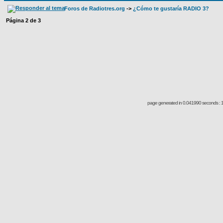
Foros de Radiotres.org
->
¿Cómo te gustaría RADIO 3?
Página
2
de
3
page generated in 0.041990 seconds : 1