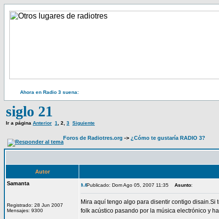
Ahora en Radio 3 suena:
siglo 21
Ir a página
Anterior
1
,
2
,
3
Siguiente
Foros de Radiotres.org
->
¿Cómo te gustaría RADIO 3?
Autor
Samanta
Publicado: Dom Ago 05, 2007 11:35
Asunto
:
Mira aquí tengo algo para disentir contigo disain.Si
Registrado: 28 Jun 2007
folk acústico pasando por la música electrónico y has
Mensajes: 9300