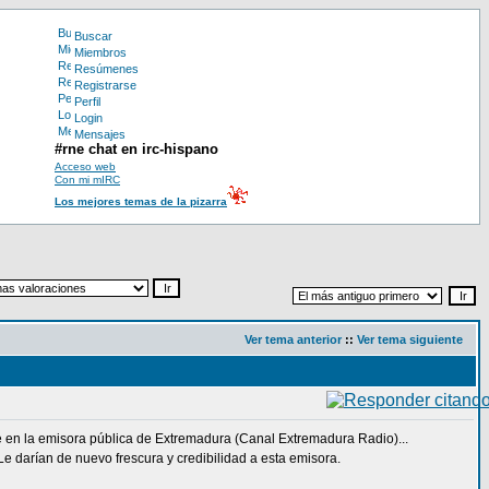
Buscar
Miembros
Resúmenes
Registrarse
Perfil
Login
Mensajes
#rne chat en irc-hispano
Acceso web
Con mi mIRC
Los mejores temas de la pizarra
Ver tema anterior
::
Ver tema siguiente
te en la emisora pública de Extremadura (Canal Extremadura Radio)...
Le darían de nuevo frescura y credibilidad a esta emisora.