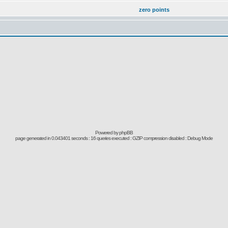
zero points
Powered by
phpBB
page generated in 0.043401 seconds : 16 queries executed : GZIP compression disabled : Debug Mode