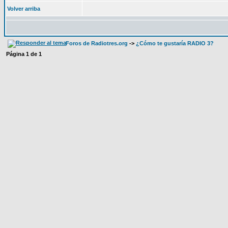
Volver arriba
Foros de Radiotres.org
->
¿Cómo te gustaría RADIO 3?
Página
1
de
1