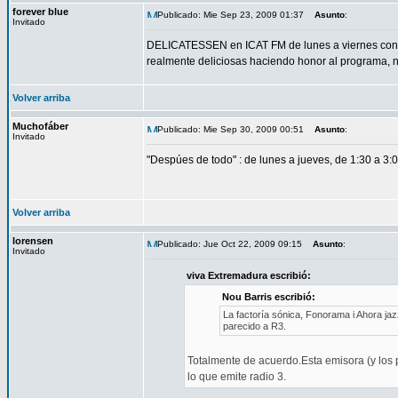
forever blue
Publicado: Mie Sep 23, 2009 01:37
Asunto
:
Invitado
DELICATESSEN en ICAT FM de lunes a viernes con Alb
realmente deliciosas haciendo honor al programa,
Volver arriba
Muchofáber
Publicado: Mie Sep 30, 2009 00:51
Asunto
:
Invitado
"Despúes de todo" : de lunes a jueves, de 1:30 a 3:
Volver arriba
lorensen
Publicado: Jue Oct 22, 2009 09:15
Asunto
:
Invitado
viva Extremadura escribió:
Nou Barris escribió:
La factoría sónica, Fonorama i Ahora jaz
parecido a R3.
Totalmente de acuerdo.Esta emisora (y los
lo que emite radio 3.