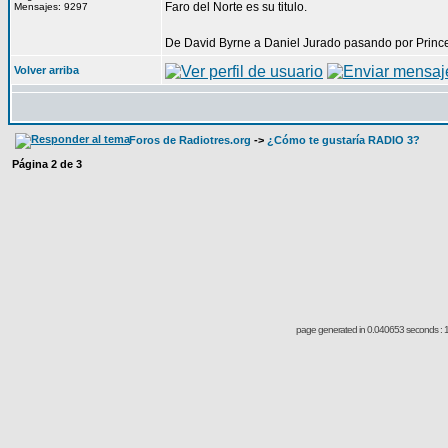
Faro del Norte es su titulo.
Mensajes: 9297
De David Byrne a Daniel Jurado pasando por Prince
Volver arriba
Foros de Radiotres.org
->
¿Cómo te gustaría RADIO 3?
Página
2
de
3
page generated in 0.040653 seconds : 1