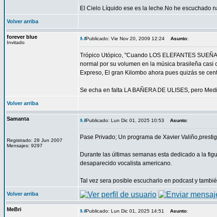
El Cielo Líquido ese es la leche.No he escuchado n
Volver arriba
forever blue
Publicado: Vie Nov 20, 2009 12:24
Asunto
:
Invitado
Trópico Utópico, "Cuando LOS ELEFANTES SUEÑAN 
normal por su volumen en la música brasileña casi
Expreso, El gran Kilombo ahora pues quizás se cent
Se echa en falta LA BAÑERA DE ULISES, pero Medit
Volver arriba
Samanta
Publicado: Lun Dic 01, 2025 10:53
Asunto
:
Pase Privado; Un programa de Xavier Valiño,prestigi
Registrado: 28 Jun 2007
Mensajes: 9297
Durante las últimas semanas esta dedicado a la fig
desaparecido vocalista americano.
Tal vez sera posible escucharlo en podcast y tambié
Volver arriba
MeBri
Publicado: Lun Dic 01, 2025 14:51
Asunto
: