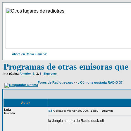
Ahora en Radio 3 suena:
Programas de otras emisoras que 
Ir a página
Anterior
1
,
2
,
3
Siguiente
Foros de Radiotres.org
->
¿Cómo te gustaría RADIO 3?
Autor
Lola
Publicado: Vie Abr 20, 2007 14:52
Asunto
:
Invitado
la Jungla sonora de Radio euskadi