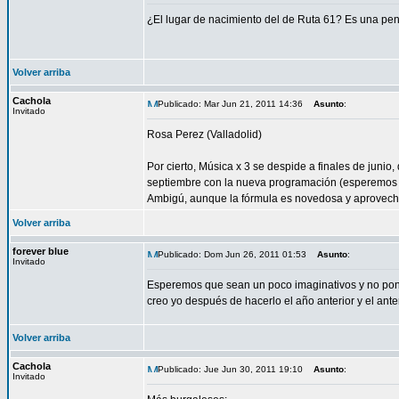
¿El lugar de nacimiento del de Ruta 61? Es una pe
Volver arriba
Cachola
Publicado: Mar Jun 21, 2011 14:36
Asunto
:
Invitado
Rosa Perez (Valladolid)
Por cierto, Música x 3 se despide a finales de juni
septiembre con la nueva programación (esperemos qu
Ambigú, aunque la fórmula es novedosa y aprovec
Volver arriba
forever blue
Publicado: Dom Jun 26, 2011 01:53
Asunto
:
Invitado
Esperemos que sean un poco imaginativos y no pong
creo yo después de hacerlo el año anterior y el ante
Volver arriba
Cachola
Publicado: Jue Jun 30, 2011 19:10
Asunto
:
Invitado