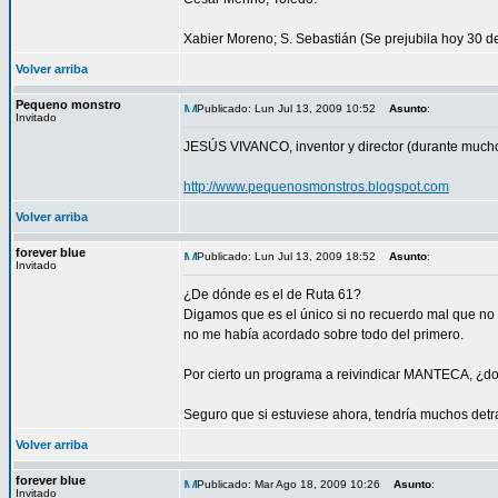
Xabier Moreno; S. Sebastián (Se prejubila hoy 30 d
Volver arriba
Pequeno monstro
Publicado: Lun Jul 13, 2009 10:52
Asunto
:
Invitado
JESÚS VIVANCO, inventor y director (durante muchos
http://www.pequenosmonstros.blogspot.com
Volver arriba
forever blue
Publicado: Lun Jul 13, 2009 18:52
Asunto
:
Invitado
¿De dónde es el de Ruta 61?
Digamos que es el único si no recuerdo mal que 
no me había acordado sobre todo del primero.
Por cierto un programa a reivindicar MANTECA, ¿d
Seguro que si estuviese ahora, tendría muchos d
Volver arriba
forever blue
Publicado: Mar Ago 18, 2009 10:26
Asunto
:
Invitado