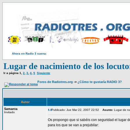
Ahora en Radio 3 suena:
Lugar de nacimiento de los locuto
Ir a página
1
,
2
,
3
,
4
,
5
Siguiente
Foros de Radiotres.org
->
¿Cómo te gustaría RADIO 3?
Autor
Samanta
Publicado: Jue Mar 22, 2007 22:52
Asunto
: Lugar de n
Invitado
Os propongo que si sabéis con seguridad el lugar d
para los que se van a prejubilar: