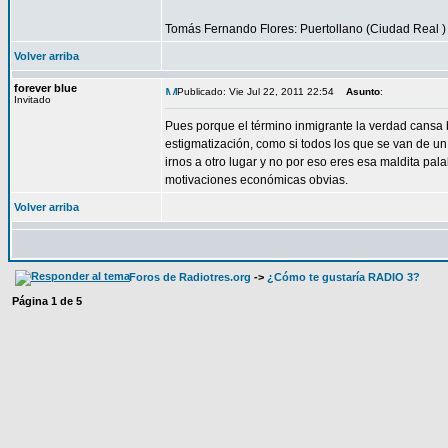
Tomás Fernando Flores: Puertollano (Ciudad Real 
Volver arriba
forever blue
Publicado: Vie Jul 22, 2011 22:54
Asunto
:
Invitado
Pues porque el término inmigrante la verdad cansa b
estigmatización, como si todos los que se van de u
irnos a otro lugar y no por eso eres esa maldita pa
motivaciones económicas obvias.
Volver arriba
Foros de Radiotres.org
->
¿Cómo te gustaría RADIO 3?
Página
1
de
5