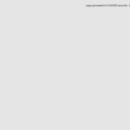
page generated in 0.042483 seconds : 1