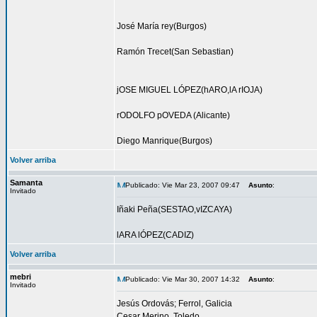
José María rey(Burgos)
Ramón Trecet(San Sebastian)
jOSE MIGUEL LÓPEZ(hARO,lA rIOJA)
rODOLFO pOVEDA (Alicante)
Diego Manrique(Burgos)
Volver arriba
Samanta
Publicado: Vie Mar 23, 2007 09:47
Asunto
:
Invitado
Iñaki Peña(SESTAO,vIZCAYA)
lARA lÓPEZ(CADIZ)
Volver arriba
mebri
Publicado: Vie Mar 30, 2007 14:32
Asunto
:
Invitado
Jesús Ordovás; Ferrol, Galicia
Cesar Merino, Toledo.