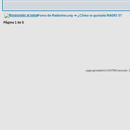
Foros de Radiotres.org
->
¿Cómo te gustaría RADIO 3?
Página
1
de
5
page generated in 0.047963 seconds : 1