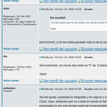
Volver arriba
robo
Publicado: Vie Ene 18, 2008 18:29
Asunto
:
Registrado: 26 Feb 2007
Kiz escribió:
Mensajes: 833
Ubicación: En algún lúgar de
"Lo que pasa que no ha todos nos gusta como hab
un Cementerio o Camposanto
Salut.
jarrrrrrrrrrrrrl, a mi me había gustado más lo de la
Volver arriba
Kiz
Publicado: Vie Ene 18, 2008 19:44
Asunto
:
Sinceramente, me hacía más daño la "h" de "a todos"
Registrado: 19 Ene 2006
Mensajes: 770
Salut.
Volver arriba
enfermos
Publicado: Vie Ene 18, 2008 20:39
Asunto
: julio ruiz d
Invitado
Así me gusta; cuidando la ortografía y los signos o 
Claro, claro, entiendo que no a todo el mundo le tien
personales (y por eso forman parte de la personali