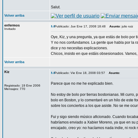
Salut.
Volver arriba
enfermos
Publicado: Jue Ene 17, 2008 18:48
Asunto
: julio ruiz
Invitado
Oye, Kiz, y una pregunta, ya que estás de bolo por 
Y no nos confundamos. La gente que habla por la radi
dice y no necesitas explicaciones.
Chicos, insisto en que estáis obsesionados. Vamos,
Volver arriba
Kiz
Publicado: Vie Ene 18, 2008 03:57
Asunto
:
Parece que no me he explicado bien.
Registrado: 19 Ene 2006
Mensajes: 770
No estoy de bolo por tierras bostonianas. Mi curro, 
bolo en Boston, y lo comentaré en un hilo de este 
sobre los conciertos a los que asiste. No se me ocur
Fui y sigo siendo músico aficionado. Cuando toca
habríamos enviado a Xabier Moreno, ya que en su p
encajado, creo yo: no hacíamos nada indie, ni rock 