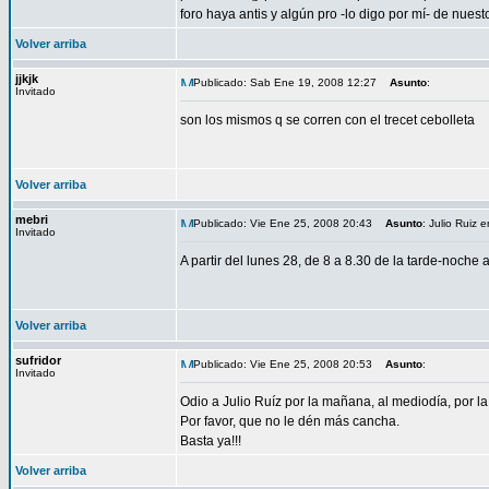
foro haya antis y algún pro -lo digo por mí- de nuest
Volver arriba
jjkjk
Publicado: Sab Ene 19, 2008 12:27
Asunto
:
Invitado
son los mismos q se corren con el trecet cebolleta
Volver arriba
mebri
Publicado: Vie Ene 25, 2008 20:43
Asunto
: Julio Ruiz
Invitado
A partir del lunes 28, de 8 a 8.30 de la tarde-noc
Volver arriba
sufridor
Publicado: Vie Ene 25, 2008 20:53
Asunto
:
Invitado
Odio a Julio Ruíz por la mañana, al mediodía, por la 
Por favor, que no le dén más cancha.
Basta ya!!!
Volver arriba