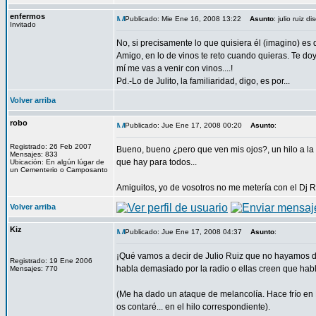
enfermos
Publicado: Mie Ene 16, 2008 13:22
Asunto
: julio ruiz d
Invitado
No, si precisamente lo que quisiera él (imagino) es 
Amigo, en lo de vinos te reto cuando quieras. Te doy 
mí me vas a venir con vinos....!
Pd.-Lo de Julito, la familiaridad, digo, es por...
Volver arriba
robo
Publicado: Jue Ene 17, 2008 00:20
Asunto
:
Registrado: 26 Feb 2007
Bueno, bueno ¿pero que ven mis ojos?, un hilo a l
Mensajes: 833
que hay para todos...
Ubicación: En algún lúgar de
un Cementerio o Camposanto
Amiguitos, yo de vosotros no me metería con el Dj R
Volver arriba
Kiz
Publicado: Jue Ene 17, 2008 04:37
Asunto
:
¡Qué vamos a decir de Julio Ruiz que no hayamos di
Registrado: 19 Ene 2006
habla demasiado por la radio o ellas creen que habla
Mensajes: 770
(Me ha dado un ataque de melancolía. Hace frío en 
os contaré... en el hilo correspondiente).