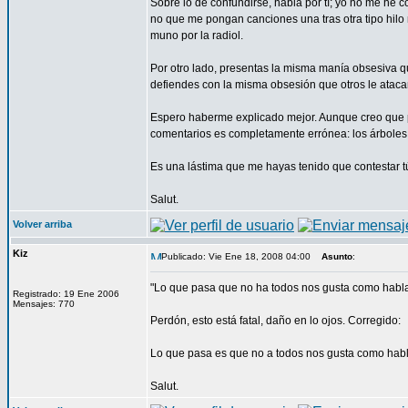
Sobre lo de confundirse, habla por tí; yo no me he
no que me pongan canciones una tras otra tipo hilo
muno por la radiol.
Por otro lado, presentas la misma manía obsesiva que
defiendes con la misma obsesión que otros le atacan. 
Espero haberme explicado mejor. Aunque creo que pa
comentarios es completamente errónea: los árboles 
Es una lástima que me hayas tenido que contestar tú
Salut.
Volver arriba
Kiz
Publicado: Vie Ene 18, 2008 04:00
Asunto
:
"Lo que pasa que no ha todos nos gusta como habla 
Registrado: 19 Ene 2006
Mensajes: 770
Perdón, esto está fatal, daño en lo ojos. Corregido:
Lo que pasa es que no a todos nos gusta como habla
Salut.