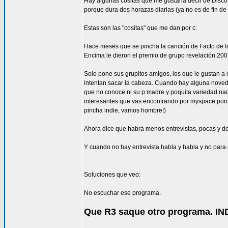
Hay algunas cositas que me gustaria decir de Dis
porque dura dos horazas diarias (ya no es de fin de
Estas son las "cositas" que me dan por c:
Hace meses que se pincha la canción de Facto de la 
Encima le dieron el premio de grupo revelación 2007
Solo pone sus grupitos amigos, los que le gustan 
intentan sacar la cabeza. Cuando hay alguna noved
que no conoce ni su p madre y poquita variedad naci
interesantes que vas encontrando por myspace porque
pincha indie, vamos hombre!)
Ahora dice que habrá menos entrevistas, pocas y de 
Y cuando no hay entrevista habla y habla y no par
Soluciones que veo:
No escuchar ese programa.
Que R3 saque otro programa. I