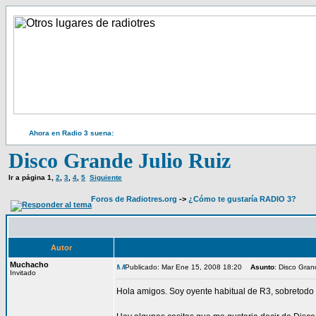
Ahora en Radio 3 suena:
Disco Grande Julio Ruiz
Ir a página
1
,
2
,
3
,
4
,
5
Siguiente
Foros de Radiotres.org
->
¿Cómo te gustaría RADIO 3?
Autor
Muchacho
Publicado: Mar Ene 15, 2008 18:20
Asunto
: Disco Gran
Invitado
Hola amigos. Soy oyente habitual de R3, sobretodo 