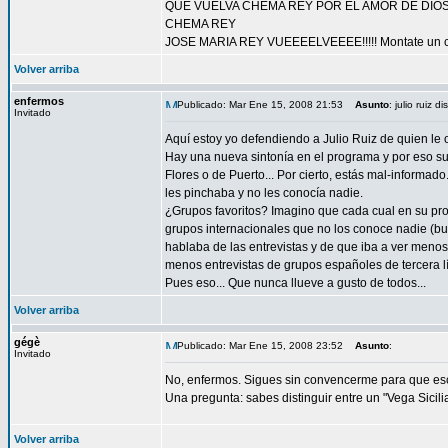
QUE VUELVA CHEMA REY POR EL AMOR DE DIOS!!
CHEMA REY
JOSE MARIA REY VUEEEELVEEEE!!!!! Montate un chi
Volver arriba
enfermos
Publicado: Mar Ene 15, 2008 21:53
Asunto
: julio ruiz 
Invitado
Aquí estoy yo defendiendo a Julio Ruiz de quien le 
Hay una nueva sintonía en el programa y por eso su
Flores o de Puerto... Por cierto, estás mal-informad
les pinchaba y no les conocía nadie.
¿Grupos favoritos? Imagino que cada cual en su prog
grupos internacionales que no los conoce nadie (bue
hablaba de las entrevistas y de que iba a ver meno
menos entrevistas de grupos españoles de tercera lí
Pues eso... Que nunca llueve a gusto de todos...
Volver arriba
gégè
Publicado: Mar Ene 15, 2008 23:52
Asunto
:
Invitado
No, enfermos. Sigues sin convencerme para que esc
Una pregunta: sabes distinguir entre un "Vega Sicil
Volver arriba