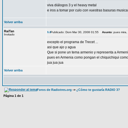
viva diálogos 3 y el heavy metal
e iros a tomar por culo con vuestras basuras musica
Volver arriba
RaiTan
Publicado: Dom Mar 30, 2008 01:55
Asunto
: pues mira,
Invitado
excepto el programa de Trecet ...
asi que ajo y agua
Que si pone un tema armenio y representa a Armeni
pues en Armenia como pongan el chiquichiqui como 
jua jua jua
Volver arriba
Foros de Radiotres.org
->
¿Cómo te gustaría RADIO 3?
Página
1
de
1