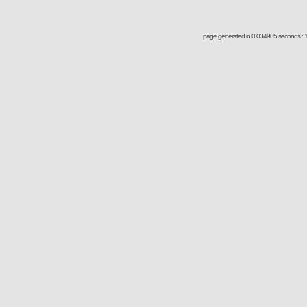
page generated in 0.034905 seconds : 1