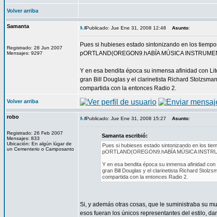
Volver arriba
Samanta
Publicado: Jue Ene 31, 2008 12:48
Asunto
:
Pues si hubieses estado sintonizando en los tiem
Registrado: 28 Jun 2007
pORTLAND(OREGON9.hABÍA MÚSICA INSTRUMEN
Mensajes: 9297
Y en esa bendita época su inmensa afinidad con Lit
gran Bill Douglas y el clarinetista Richard Stolzs
compartida con la entonces Radio 2.
Volver arriba
robo
Publicado: Jue Ene 31, 2008 15:27
Asunto
:
Registrado: 26 Feb 2007
Samanta escribió:
Mensajes: 833
Ubicación: En algún lúgar de
Pues si hubieses estado sintonizando en los t
un Cementerio o Camposanto
pORTLAND(OREGON9.hABÍA MÚSICA INSTRU
Y en esa bendita época su inmensa afinidad con 
gran Bill Douglas y el clarinetista Richard Sto
compartida con la entonces Radio 2.
Si, y además otras cosas, que le suministraba su mu
esos fueran los únicos representantes del estilo, 