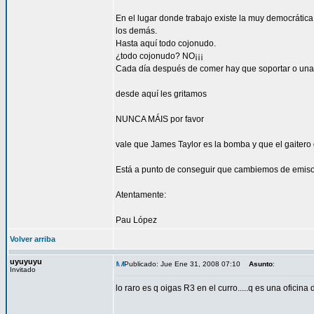
En el lugar donde trabajo existe la muy democrática
los demás.
Hasta aquí todo cojonudo.
¿todo cojonudo? NO¡¡¡
Cada día después de comer hay que soportar o una s
desde aquí les gritamos
NUNCA MÁIS por favor
vale que James Taylor es la bomba y que el gaitero
Está a punto de conseguir que cambiemos de emiso
Atentamente:
Pau López
Volver arriba
uyuyuyu
Publicado: Jue Ene 31, 2008 07:10
Asunto
:
Invitado
lo raro es q oigas R3 en el curro.....q es una oficina