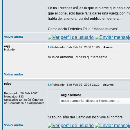
En fin Trecet es así, es lo que le pierde que hable
que él pone, solo hace falta darse una vuelta por i
habla de la ignorancia del público en general...
Como decía Federico Trillo: "Manda huevos"
Volver arriba
oijg
Publicado: Sab Feb 02, 2008 10:05
Asunto
:
Invitado
musica armenia...diosss q interesante.....
Volver arriba
robo
Publicado: Sab Feb 02, 2008 11:10
Asunto
:
Registrado: 26 Feb 2007
oijg escribió:
Mensajes: 833
Ubicación: En algún lúgar de
musica armenia...diosss q interesante.....
un Cementerio o Camposanto
Si tio, no sólo del Canto del loco vive el hombre
Volver arriba