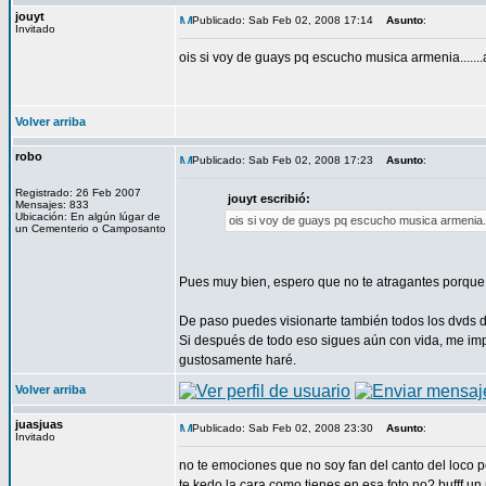
jouyt
Publicado: Sab Feb 02, 2008 17:14
Asunto
:
Invitado
ois si voy de guays pq escucho musica armenia.......
Volver arriba
robo
Publicado: Sab Feb 02, 2008 17:23
Asunto
:
Registrado: 26 Feb 2007
jouyt escribió:
Mensajes: 833
Ubicación: En algún lúgar de
ois si voy de guays pq escucho musica armenia...
un Cementerio o Camposanto
Pues muy bien, espero que no te atragantes porque s
De paso puedes visionarte también todos los dvds d
Si después de todo eso sigues aún con vida, me im
gustosamente haré.
Volver arriba
juasjuas
Publicado: Sab Feb 02, 2008 23:30
Asunto
:
Invitado
no te emociones que no soy fan del canto del loco p
te kedo la cara como tienes en esa foto no? bufff un