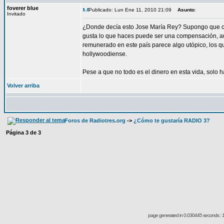
foverer blue
Publicado: Lun Ene 11, 2010 21:09
Asunto
:
Invitado
¿Donde decía esto Jose María Rey? Supongo que cua
gusta lo que haces puede ser una compensación, au
remunerado en este país parece algo utópico, los 
hollywoodiense.
Pese a que no todo es el dinero en esta vida, solo h
Volver arriba
Foros de Radiotres.org
->
¿Cómo te gustaría RADIO 3?
Página
3
de
3
page generated in 0.030445 seconds : 1