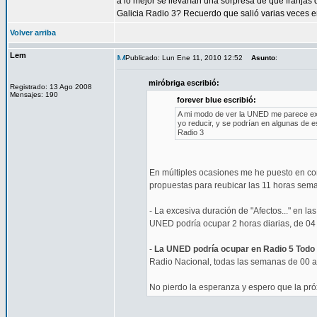
a lo mejor se llevarían una sorpresa de que franj
Galicia Radio 3? Recuerdo que salió varias veces e
Volver arriba
Lem
Publicado: Lun Ene 11, 2010 12:52
Asunto
:
miróbriga escribió:
Registrado: 13 Ago 2008
Mensajes: 190
forever blue escribió:
A mi modo de ver la UNED me parece exc
yo reducir, y se podrían en algunas de
Radio 3
En múltiples ocasiones me he puesto en co
propuestas para reubicar las 11 horas sema
- La excesiva duración de "Afectos..." en l
UNED podría ocupar 2 horas diarias, de 04
-
La UNED podría ocupar en Radio 5 Todo No
Radio Nacional, todas las semanas de 00 a
No pierdo la esperanza y espero que la pr