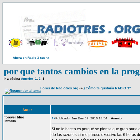
Ahora en Radio 3 suena:
por que tantos cambios en la pr
Ir a página
Anterior
1
,
2
,
3
Foros de Radiotres.org
->
¿Cómo te gustaría RADIO 3?
Autor
forever blue
Publicado: Jue Ene 07, 2010 18:54
Asunto
:
Invitado
Si no lo hacen es porqué se piensa que gran parte 
de las razones, si me parece excesivo las 6 horas 