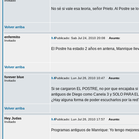
Invitado
No sé si vale esa teoria, señor Prieto. Al Postre se l
Volver arriba
enfermito
Publicado: Sab Jul 24, 2010 20:08
Asunto
:
Invitado
El Postre ha estado 2 años en antena, Manrique lle
Volver arriba
forever blue
Publicado: Lun Jul 26, 2010 10:47
Asunto
:
Invitado
Si se cargaron EL POSTRE, no por que encajaba si 
antiguos de Diego como Canela 3 y SOLO PARA E
¿Hay alguna forma de poder escucharlos por la red
Volver arriba
Hey Judas
Publicado: Lun Jul 26, 2010 17:57
Asunto
:
Invitado
Programas antiguos de Manrique: Yo tengo mejores r