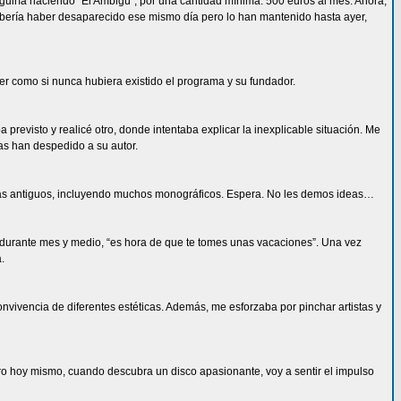
guiría haciendo “El Ambigú”, por una cantidad mínima: 500 euros al mes. Ahora,
debería haber desaparecido ese mismo día pero lo han mantenido hasta ayer,
ser como si nunca hubiera existido el programa y su fundador.
a previsto y realicé otro, donde intentaba explicar la inexplicable situación. Me
as han despedido a su autor.
mas antiguos, incluyendo muchos monográficos. Espera. No les demos ideas…
durante mes y medio, “es hora de que te tomes unas vacaciones”. Una vez
.
vivencia de diferentes estéticas. Además, me esforzaba por pinchar artistas y
ero hoy mismo, cuando descubra un disco apasionante, voy a sentir el impulso