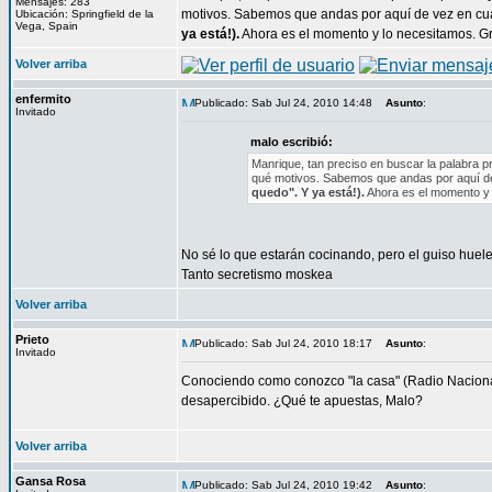
Mensajes: 283
motivos. Sabemos que andas por aquí de vez en cua
Ubicación: Springfield de la
Vega, Spain
ya está!).
Ahora es el momento y lo necesitamos. Gr
Volver arriba
enfermito
Publicado: Sab Jul 24, 2010 14:48
Asunto
:
Invitado
malo escribió:
Manrique, tan preciso en buscar la palabra 
qué motivos. Sabemos que andas por aquí de 
quedo". Y ya está!).
Ahora es el momento y 
No sé lo que estarán cocinando, pero el guiso hue
Tanto secretismo moskea
Volver arriba
Prieto
Publicado: Sab Jul 24, 2010 18:17
Asunto
:
Invitado
Conociendo como conozco "la casa" (Radio Nacional
desapercibido. ¿Qué te apuestas, Malo?
Volver arriba
Gansa Rosa
Publicado: Sab Jul 24, 2010 19:42
Asunto
: