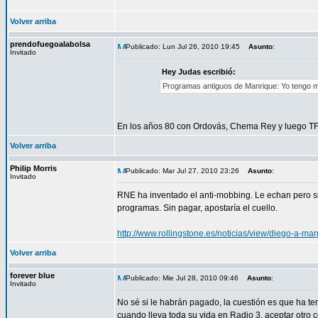
Volver arriba
prendofuegoalabolsa
Publicado: Lun Jul 26, 2010 19:45
Asunto
:
Invitado
Hey Judas escribió:
Programas antiguos de Manrique: Yo tengo mej
En los años 80 con Ordovás, Chema Rey y luego T
Volver arriba
Philip Morris
Publicado: Mar Jul 27, 2010 23:26
Asunto
:
Invitado
RNE ha inventado el anti-mobbing. Le echan pero s
programas. Sin pagar, apostaría el cuello.
http://www.rollingstone.es/noticias/view/diego-a-m
Volver arriba
forever blue
Publicado: Mie Jul 28, 2010 09:46
Asunto
:
Invitado
No sé si le habrán pagado, la cuestión es que ha ter
cuando lleva toda su vida en Radio 3, aceptar otro 