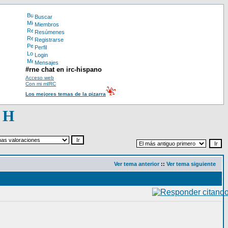
Buscar
Miembros
Resúmenes
Registrarse
Perfil
Login
Mensajes
#rne chat en irc-hispano
Acceso web
Con mi mIRC
Los mejores temas de la pizarra
 H
Ver tema anterior
::
Ver tema siguiente