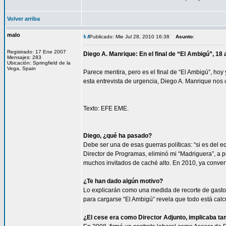
Volver arriba
malo
Publicado: Mie Jul 28, 2010 16:38
Asunto
:
Registrado: 17 Ene 2007
Diego A. Manrique: En el final de “El Ambigú”, 1
Mensajes: 283
Ubicación: Springfield de la
Vega, Spain
Parece mentira, pero es el final de “El Ambigú”, ho
esta entrevista de urgencia, Diego A. Manrique nos 
Texto: EFE EME.
Diego, ¿qué ha pasado?
Debe ser una de esas guerras políticas: “si es del 
Director de Programas, eliminó mi “Madriguera”, a 
muchos invitados de caché alto. En 2010, ya conver
¿Te han dado algún motivo?
Lo explicarán como una medida de recorte de gasto 
para cargarse “El Ambigú” revela que todo está calc
¿El cese era como Director Adjunto, implicaba tam