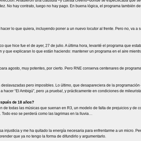
Dirección. Añadieron una cláusula –y cuesta creerlo–donde se especificaba que se
lidez. No hay contrato, luego no hay pago. En buena lógica, el programa también 
acer lo que quiera, incluyendo poner a un nuevo locutor al frente. Pero no, va a 
co que hice fue el de ayer, 27 de julio. A última hora, levanté el programa que estab
ón y que explicaran lo que están haciendo: mantener un programa en el aire mientr
para agosto, muy potentes, por cierto. Pero RNE conserva centenares de progra
 deslavazadas pero imposibles. Lo último, que desapareciera de la programación 
a hacer “El Ambigú”, pero ¡a prueba!, y prácticamente en condiciones de mileurista
después de 18 años?
 de todas las músicas que suenan en R3, un modelo de falta de prejuicios y de con
. Todo eso se perderá como las lagrimas en la lluvia…
sa injusticia y me ha quitado la energía necesaria para enfrentarme a un micro. P
render que ya no tengo la forma de difundirlo y argumentarlo.