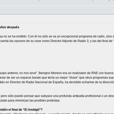
8 años después
y ya no se ha emitido. Con él no sólo se va un excepcional programa de radio, sin
cuenta las razones de su cese como Director Adjunto de Radio 3, y las del final d
equipo anterior, no nos sirve”. Benigno Moreno era un realizador de RNE con buena 
pesar de ser un espacio barato que tenía un mejor “share” que otros programas s
tido en Director de Radio Nacional de España, ha decidido echarme de la direcció
pero sólo puedo pensar que subyace una profunda antipatía profesional o un desag
ulado para minimizar las posibles protestas.
bién el final de “El Ambigú”?