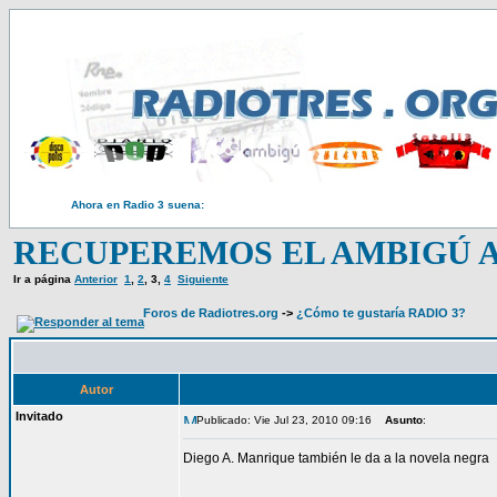
Ahora en Radio 3 suena:
RECUPEREMOS EL AMBIGÚ A 
Ir a página
Anterior
1
,
2
,
3
,
4
Siguiente
Foros de Radiotres.org
->
¿Cómo te gustaría RADIO 3?
Autor
Invitado
Publicado: Vie Jul 23, 2010 09:16
Asunto
:
Diego A. Manrique también le da a la novela negra