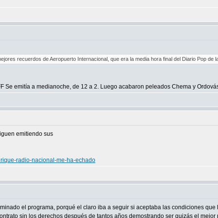
ores recuerdos de Aeropuerto Internacional, que era la media hora final del Diario Pop de 
FF Se emitía a medianoche, de 12 a 2. Luego acabaron peleados Chema y Ordová
iguen emitiendo sus
anrique-radio-nacional-me-ha-echado
minado el programa, porqué el claro iba a seguir si aceptaba las condiciones que l
contrato sin los derechos después de tantos años demostrando ser quizás el mejor p