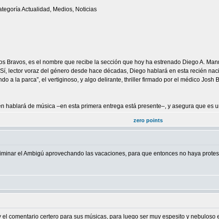
tegoría Actualidad, Medios, Noticias
Los Bravos, es el nombre que recibe la sección que hoy ha estrenado Diego A. Manriq
. Sí, lector voraz del género desde hace décadas, Diego hablará en esta recién naci
do a la parca”, el vertiginoso, y algo delirante, thriller firmado por el médico Josh B
ién hablará de música –en esta primera entrega está presente–, y asegura que es u
zero points
liminar el Ambigú aprovechando las vacaciones, para que entonces no haya protes
 y el comentario certero para sus músicas, para luego ser muy espesito y nebulos