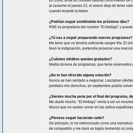
En 2008, firmé un contrato laboral como Asesor de 
al cesarme el jueves 22, el anexo deja de tener va
cuando levanté la liebre.
¿Podrían seguir emitiéndolo los próximos días?
RNE es propietaria del nombre “El Ambigú” y puede h
¿Tú vas a seguir preparando nuevos programas?
Me temo que no tendría suficiente sangre fría. El úni
llevó la indignación, pretendía provocar una reacci
¿Cuántos inéditos quedan grabados?
Media docena de programas, que tenía reservados 
¿No te han ofrecido alguna solución?
Nunca se han sentado a negociar. Lanzaban ofertas
perdidos mis derechos, en septiembre podría volver 
¿Sientes mucha pena por el final del programa, 
Me duele mucho. “El Ambigú” venía a ser un resumen
discos que no suelen sonar en las radios españolas
¿Piensas seguir haciendo radio?
De principio, lo he interiorizado como una monstruo
de compartirlo y me dará un bajón tremendo al comp