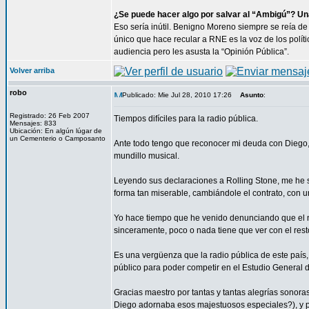
¿Se puede hacer algo por salvar al “Ambigú”? Un
Eso sería inútil. Benigno Moreno siempre se reía d
único que hace recular a RNE es la voz de los polític
audiencia pero les asusta la “Opinión Pública”.
Volver arriba
robo
Publicado: Mie Jul 28, 2010 17:26
Asunto
:
Registrado: 26 Feb 2007
Tiempos difíciles para la radio pública.
Mensajes: 833
Ubicación: En algún lúgar de
un Cementerio o Camposanto
Ante todo tengo que reconocer mi deuda con Diego, 
mundillo musical.
Leyendo sus declaraciones a Rolling Stone, me he s
forma tan miserable, cambiándole el contrato, con un
Yo hace tiempo que he venido denunciando que el 
sinceramente, poco o nada tiene que ver con el rest
Es una vergüenza que la radio pública de este paí
público para poder competir en el Estudio General d
Gracias maestro por tantas y tantas alegrías sonor
Diego adornaba esos majestuosos especiales?), y p