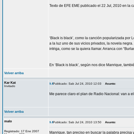
Texto de EFE EME publicado el 22 Jul, 2010 en la ca
‘Black is black’, como la canción popularizada por 
a la luz uno de sus vicios privados, la novela negra
intriga, como se la quiera llamar. Arranca con “Burlan
En ‘Black is black’, según nos dice Manrique, tamb
Volver arriba
Kar Kat
Publicado: Sab Jul 24, 2010 12:03
Asunto
:
Invitado
Me parece claro el plan de Radio Nacional: van a e
Volver arriba
malo
Publicado: Sab Jul 24, 2010 13:50
Asunto
:
Registrado: 17 Ene 2007
Manrique, tan preciso en buscar la palabra precisa