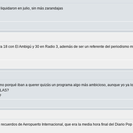
o liquidaron en julio, sin más zarandajas
va 18 con El Ambigú y 30 en Radio 3, además de ser un referente del periodismo m
no porqué iban a querer quizás un programa algo más ambicioso, aunque yo ya l
LLAS?
?
ecuerdos de Aeropuerto Internacional, que era la media hora final del Diario Pop