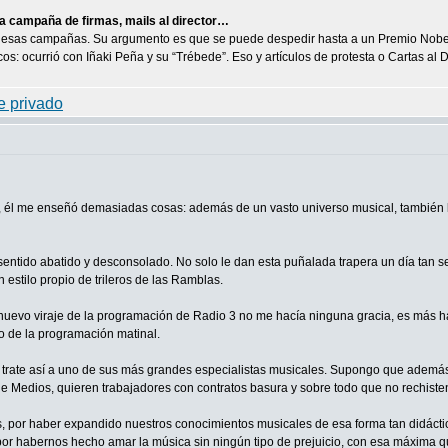
a campaña de firmas, mails al director…
e esas campañas. Su argumento es que se puede despedir hasta a un Premio Nobel y
os: ocurrió con Iñaki Peña y su “Trébede”. Eso y artículos de protesta o Cartas al D
él me enseñó demasiadas cosas: además de un vasto universo musical, también los
entido abatido y desconsolado. No solo le dan esta puñalada trapera un día tan 
 estilo propio de trileros de las Ramblas.
nuevo viraje de la programación de Radio 3 no me hacía ninguna gracia, es más
o de la programación matinal.
s, trate así a uno de sus más grandes especialistas musicales. Supongo que adem
e Medios, quieren trabajadores con contratos basura y sobre todo que no rechiste
as, por haber expandido nuestros conocimientos musicales de esa forma tan didácti
or habernos hecho amar la música sin ningún tipo de prejuicio, con esa máxima q