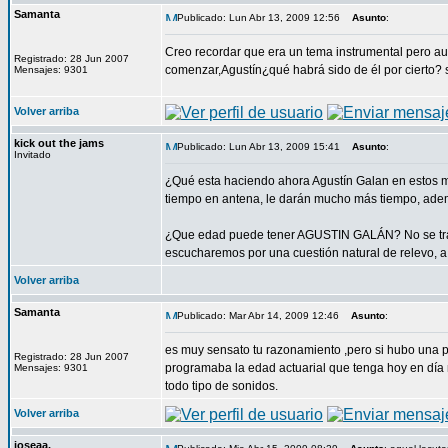
Samanta
Publicado: Lun Abr 13, 2009 12:56
Asunto
:
Creo recordar que era un tema instrumental pero au
Registrado: 28 Jun 2007
comenzar,Agustín¿qué habrá sido de él por cierto? 
Mensajes: 9301
Volver arriba
kick out the jams
Publicado: Lun Abr 13, 2009 15:41
Asunto
:
Invitado
¿Qué esta haciendo ahora Agustín Galan en estos m
tiempo en antena, le darán mucho más tiempo, ad
¿Que edad puede tener AGUSTIN GALÁN? No se trata
escucharemos por una cuestión natural de relevo, a
Volver arriba
Samanta
Publicado: Mar Abr 14, 2009 12:46
Asunto
:
es muy sensato tu razonamiento ,pero si hubo una 
Registrado: 28 Jun 2007
programaba la edad actuarial que tenga hoy en día 
Mensajes: 9301
todo tipo de sonidos.
Volver arriba
joseaa.