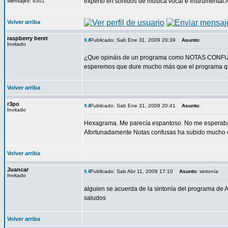
experto en sonidos de música vocal e instrumental.A
Mensajes: 9301
Volver arriba
raspberry beret
Publicado: Sab Ene 31, 2009 20:39
Asunto
:
Invitado
¿Que opináis de un programa como NOTAS CONFUSAS
esperemos que dure mucho más que el programa
Volver arriba
r3po
Publicado: Sab Ene 31, 2009 20:41
Asunto
:
Invitado
Hexagrama. Me parecía espantoso. No me esperaba 
Afortunadamente Notas confusas ha subido mucho e
Volver arriba
Juancar
Publicado: Sab Abr 11, 2009 17:10
Asunto
: sintonía
Invitado
alguien se acuerda de la sintonía del programa de
saludos
Volver arriba