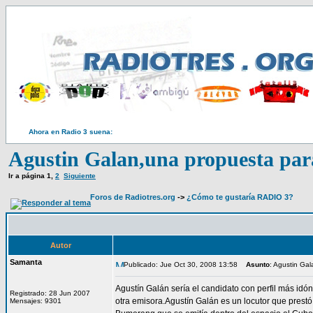
Ahora en Radio 3 suena:
Agustin Galan,una propuesta para
Ir a página
1
,
2
Siguiente
Foros de Radiotres.org
->
¿Cómo te gustaría RADIO 3?
Autor
Samanta
Publicado: Jue Oct 30, 2008 13:58
Asunto
: Agustin Gal
Agustín Galán sería el candidato con perfil más id
Registrado: 28 Jun 2007
otra emisora.Agustín Galán es un locutor que pres
Mensajes: 9301