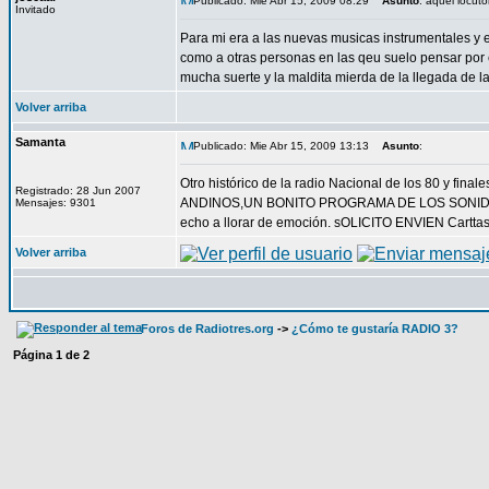
Publicado: Mie Abr 15, 2009 08:29
Asunto
: aquel locuto
Invitado
Para mi era a las nuevas musicas instrumentales y e
como a otras personas en las qeu suelo pensar por 
mucha suerte y la maldita mierda de la llegada de la
Volver arriba
Samanta
Publicado: Mie Abr 15, 2009 13:13
Asunto
:
Otro histórico de la radio Nacional de los 80 y fin
Registrado: 28 Jun 2007
ANDINOS,UN BONITO PROGRAMA DE LOS SONIDOS DE
Mensajes: 9301
echo a llorar de emoción. sOLICITO ENVIEN Carttas 
Volver arriba
Foros de Radiotres.org
->
¿Cómo te gustaría RADIO 3?
Página
1
de
2