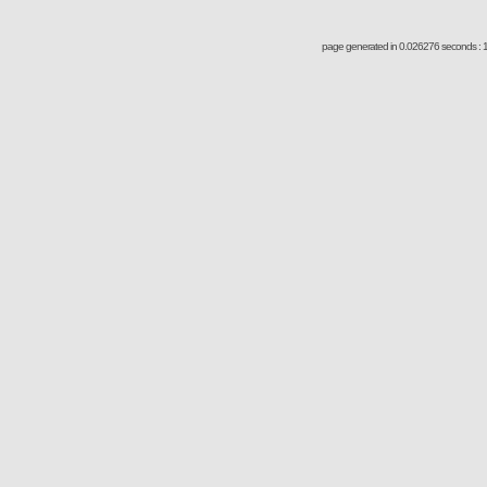
page generated in 0.026276 seconds : 1