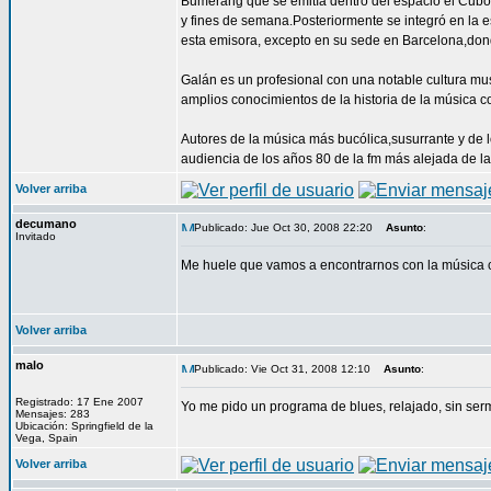
Bumerang que se emitía dentro del espacio el Cubo
y fines de semana.Posteriormente se integró en la e
esta emisora, excepto en su sede en Barcelona,do
Galán es un profesional con una notable cultura mu
amplios conocimientos de la historia de la música 
Autores de la música más bucólica,susurrante y de 
audiencia de los años 80 de la fm más alejada de la
Volver arriba
decumano
Publicado: Jue Oct 30, 2008 22:20
Asunto
:
Invitado
Me huele que vamos a encontrarnos con la música c
Volver arriba
malo
Publicado: Vie Oct 31, 2008 12:10
Asunto
:
Registrado: 17 Ene 2007
Yo me pido un programa de blues, relajado, sin se
Mensajes: 283
Ubicación: Springfield de la
Vega, Spain
Volver arriba