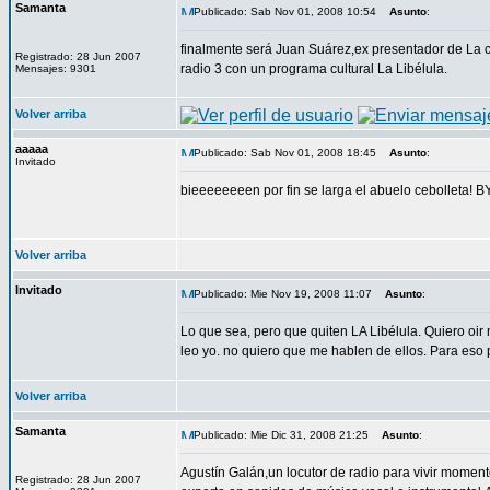
Samanta
Publicado: Sab Nov 01, 2008 10:54
Asunto
:
finalmente será Juan Suárez,ex presentador de La c
Registrado: 28 Jun 2007
radio 3 con un programa cultural La Libélula.
Mensajes: 9301
Volver arriba
aaaaa
Publicado: Sab Nov 01, 2008 18:45
Asunto
:
Invitado
bieeeeeeeen por fin se larga el abuelo cebollet
Volver arriba
Invitado
Publicado: Mie Nov 19, 2008 11:07
Asunto
:
Lo que sea, pero que quiten LA Libélula. Quiero oir 
leo yo. no quiero que me hablen de ellos. Para eso 
Volver arriba
Samanta
Publicado: Mie Dic 31, 2008 21:25
Asunto
:
Agustín Galán,un locutor de radio para vivir momen
Registrado: 28 Jun 2007