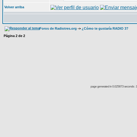
Volver arriba
Foros de Radiotres.org
->
¿Cómo te gustaría RADIO 3?
Página
2
de
2
page generated in 0.025873 seconds : 1