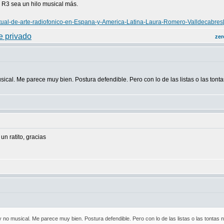
 R3 sea un hilo musical más.
tual-de-arte-radiofonico-en-Espana-y-America-Latina-Laura-Romero-Valldecabres[
zer
usical. Me parece muy bien. Postura defendible. Pero con lo de las listas o las tonta
n ratito, gracias
 y no musical. Me parece muy bien. Postura defendible. Pero con lo de las listas o las tontas n