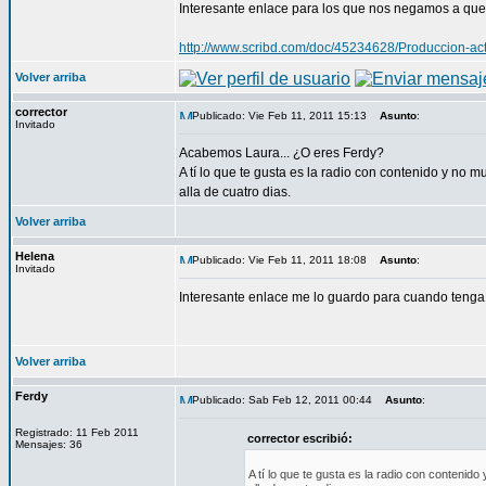
Interesante enlace para los que nos negamos a que
http://www.scribd.com/doc/45234628/Produccion-ac
Volver arriba
corrector
Publicado: Vie Feb 11, 2011 15:13
Asunto
:
Invitado
Acabemos Laura... ¿O eres Ferdy?
A tí lo que te gusta es la radio con contenido y no m
alla de cuatro dias.
Volver arriba
Helena
Publicado: Vie Feb 11, 2011 18:08
Asunto
:
Invitado
Interesante enlace me lo guardo para cuando tenga u
Volver arriba
Ferdy
Publicado: Sab Feb 12, 2011 00:44
Asunto
:
Registrado: 11 Feb 2011
corrector escribió:
Mensajes: 36
A tí lo que te gusta es la radio con contenido