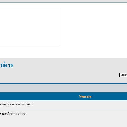
nico
Mensaje
actual de arte radiofónico
y América Latina