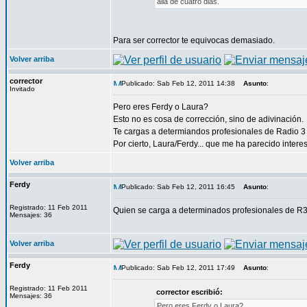
alla de cuatro dias.
Para ser corrector te equivocas demasiado.
Volver arriba
corrector
Publicado: Sab Feb 12, 2011 14:38
Asunto
:
Invitado
Pero eres Ferdy o Laura?
Esto no es cosa de corrección, sino de adivinación.
Te cargas a determiandos profesionales de Radio 3 
Por cierto, Laura/Ferdy... que me ha parecido interes
Volver arriba
Ferdy
Publicado: Sab Feb 12, 2011 16:45
Asunto
:
Registrado: 11 Feb 2011
Quien se carga a determinados profesionales de R
Mensajes: 36
Volver arriba
Ferdy
Publicado: Sab Feb 12, 2011 17:49
Asunto
:
Registrado: 11 Feb 2011
corrector escribió:
Mensajes: 36
Pero eres Ferdy o Laura?