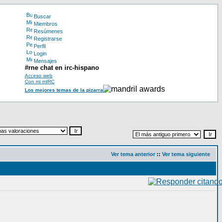
Buscar
Miembros
Resúmenes
Registrarse
Perfil
Login
Mensajes
#rne chat en irc-hispano
Acceso web
Con mi mIRC
Los mejores temas de la pizarra
Ver tema anterior
::
Ver tema siguiente