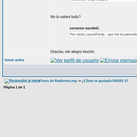
No lo sabes todo?
corrector escribió:
Por cierto, Laura/Ferdy... que me ha parecido 
Gracias, me alegro mucho.
Volver arriba
Foros de Radiotres.org
->
¿Cómo te gustaría RADIO 3?
Página
1
de
1